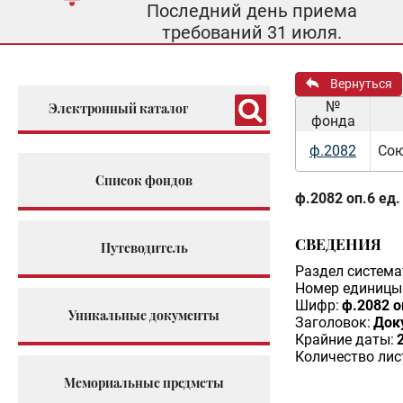
Последний день приема
требований 31 июля.
Вернуться
№
Электронный каталог
фонда
ф.2082
Сою
Список фондов
ф.2082 оп.6 ед.
СВЕДЕНИЯ
Путеводитель
Раздел система
Номер единицы 
Шифр:
ф.2082 о
Уникальные документы
Заголовок:
Док
Крайние даты:
Количество лис
Мемориальные предметы