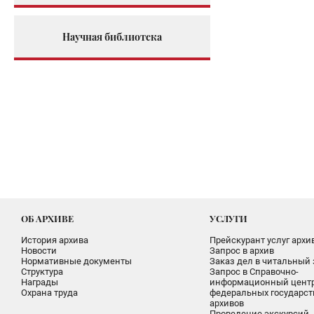
Научная библиотека
ОБ АРХИВЕ
УСЛУГИ
История архива
Прейскурант услуг архи
Новости
Запрос в архив
Нормативные документы
Заказ дел в читальный 
Структура
Запрос в Справочно-
Награды
информационный цент
Охрана труда
федеральных государс
архивов
Проведение экскурсий