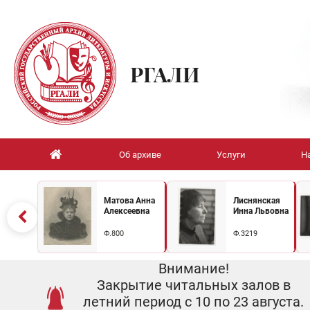
РГАЛИ
Об архиве
Услуги
Н
Матова Анна
Лиснянская
Алексеевна
Инна Львовна
Ф.800
Ф.3219
Внимание!
Закрытие читальных залов в
летний период с 10 по 23 августа.