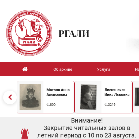
РГАЛИ
Об архиве
Услуги
Н
Матова Анна
Лиснянская
Алексеевна
Инна Львовна
Ф.800
Ф.3219
Внимание!
Закрытие читальных залов в
летний период с 10 по 23 августа.