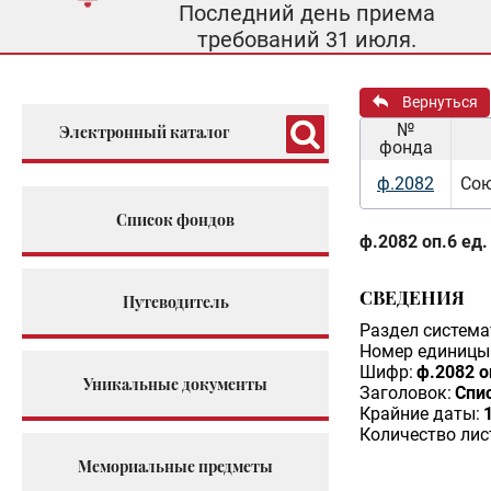
Последний день приема
требований 31 июля.
Вернуться
№
Электронный каталог
фонда
ф.2082
Сою
Список фондов
ф.2082 оп.6 ед.
СВЕДЕНИЯ
Путеводитель
Раздел система
Номер единицы 
Шифр:
ф.2082 о
Уникальные документы
Заголовок:
Спи
Крайние даты:
Количество лис
Мемориальные предметы