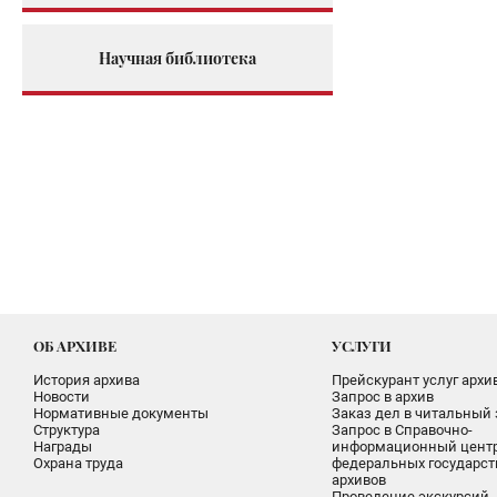
Научная библиотека
ОБ АРХИВЕ
УСЛУГИ
История архива
Прейскурант услуг архи
Новости
Запрос в архив
Нормативные документы
Заказ дел в читальный 
Структура
Запрос в Справочно-
Награды
информационный цент
Охрана труда
федеральных государс
архивов
Проведение экскурсий