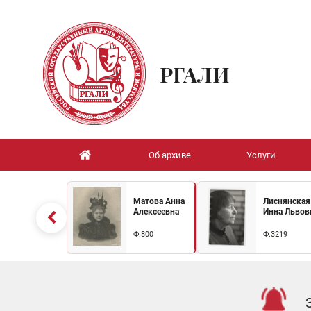
РГАЛИ
Об архиве
Услуги
Матова Анна
Лиснянская
Алексеевна
Инна Львов
Ф.800
Ф.3219