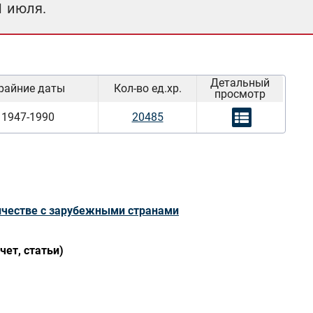
1 июля.
Детальный
райние даты
Кол-во ед.хр.
просмотр
1947-1990
20485
ичестве с зарубежными странами
чет, статьи)