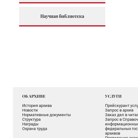
Научная библиотека
ОБ АРХИВЕ
УСЛУГИ
История архива
Прейскурант услу
Новости
Запрос в архив
Нормативные документы
Заказ дел в чит
Структура
Запрос в Справоч
Награды
информационный
Охрана труда
федеральных гос
архивов
Проведение экск