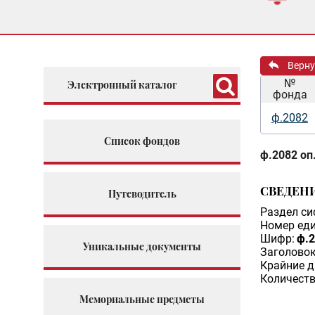
Верну
№
Электронный каталог
фонда
ф.2082
Список фондов
ф.2082 оп.
СВЕДЕН
Путеводитель
Раздел си
Номер еди
Шифр:
ф.2
Уникальные документы
Заголовок
Крайние д
Количеств
Мемориальные предметы