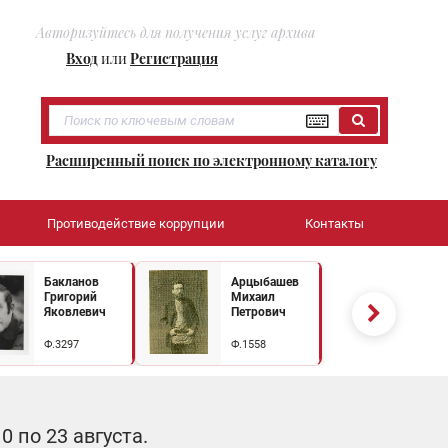
Авторизуйтесь для получения услуг архива
Вход
или
Регистрация
Расширенный поиск по электронному каталогу
Противодействие коррупции
Контакты
Бакланов
Арцыбашев
Григорий
Михаил
Яковлевич
Петрович
Ф.3297
Ф.1558
 по 23 августа.