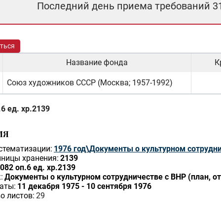
Последний день приема требований 3
ться
Название фонда
К
Союз художников СССР (Москва; 1957-1992)
6 ед. хр.2139
ИЯ
стематизации:
1976 год\Документы о культурном сотрудн
ницы хранения:
2139
082 оп.6 ед. хр.2139
:
Документы о культурном сотрудничестве с ВНР (план, от
аты:
11 декабря 1975 - 10 сентября 1976
о листов:
29