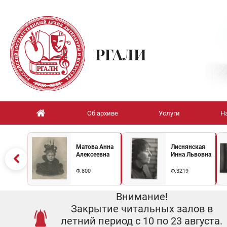
РГАЛИ
Об архиве
Услуги
Н
Матова Анна
Лиснянская
Алексеевна
Инна Львовна
Ф.800
Ф.3219
Внимание!
Закрытие читальных залов в
летний период с 10 по 23 августа.