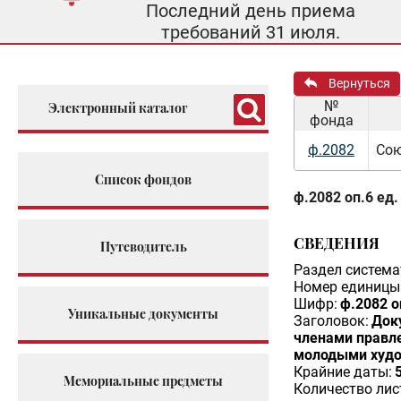
Последний день приема
требований 31 июля.
Вернуться
№
Электронный каталог
фонда
ф.2082
Сою
Список фондов
ф.2082 оп.6 ед.
СВЕДЕНИЯ
Путеводитель
Раздел система
Номер единицы 
Шифр:
ф.2082 о
Уникальные документы
Заголовок:
Док
членами правле
молодыми худ
Крайние даты:
Мемориальные предметы
Количество лис