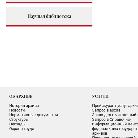
Научная библиотека
ОБ АРХИВЕ
УСЛУГИ
История архива
Прейскурант услуг архи
Новости
Запрос в архив
Нормативные документы
Заказ дел в читальный 
Структура
Запрос в Справочно-
Награды
информационный цент
Охрана труда
федеральных государс
архивов
Проведение экскурсий