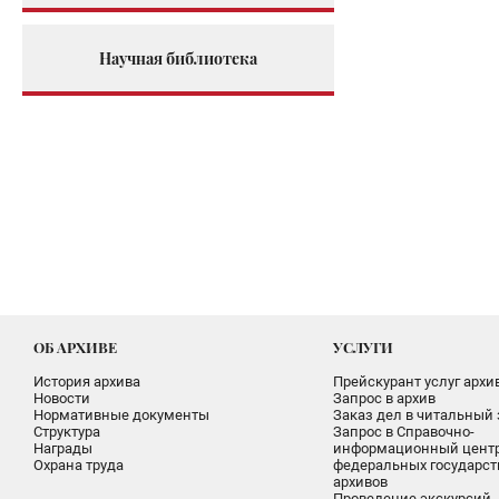
Научная библиотека
ОБ АРХИВЕ
УСЛУГИ
История архива
Прейскурант услуг архи
Новости
Запрос в архив
Нормативные документы
Заказ дел в читальный 
Структура
Запрос в Справочно-
Награды
информационный цент
Охрана труда
федеральных государс
архивов
Проведение экскурсий