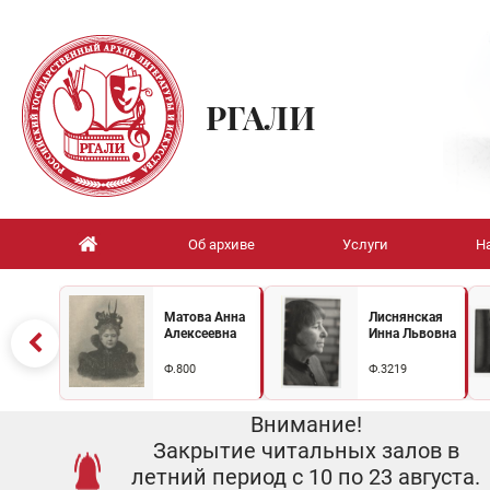
РГАЛИ
Об архиве
Услуги
Н
Матова Анна
Лиснянская
Алексеевна
Инна Львовна
Ф.800
Ф.3219
Внимание!
Закрытие читальных залов в
летний период с 10 по 23 августа.