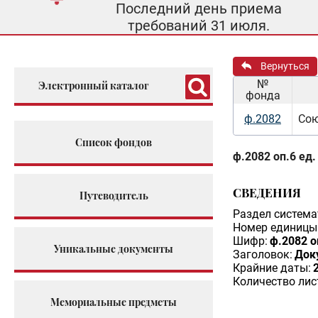
Последний день приема
требований 31 июля.
Вернуться
№
Электронный каталог
фонда
ф.2082
Сою
Список фондов
ф.2082 оп.6 ед.
СВЕДЕНИЯ
Путеводитель
Раздел система
Номер единицы 
Шифр:
ф.2082 о
Уникальные документы
Заголовок:
Док
Крайние даты:
Количество лис
Мемориальные предметы