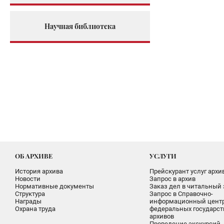
Научная библиотека
ОБ АРХИВЕ
УСЛУГИ
История архива
Прейскурант услуг архи
Новости
Запрос в архив
Нормативные документы
Заказ дел в читальный 
Структура
Запрос в Справочно-
Награды
информационный цент
Охрана труда
федеральных государс
архивов
Проведение экскурсий