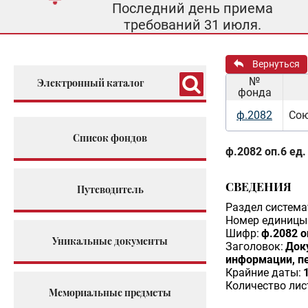
Последний день приема
требований 31 июля.
Вернуться
№
Электронный каталог
фонда
ф.2082
Сою
Список фондов
ф.2082 оп.6 ед.
СВЕДЕНИЯ
Путеводитель
Раздел система
Номер единицы 
Шифр:
ф.2082 о
Уникальные документы
Заголовок:
Док
информации, п
Крайние даты:
Количество лис
Мемориальные предметы