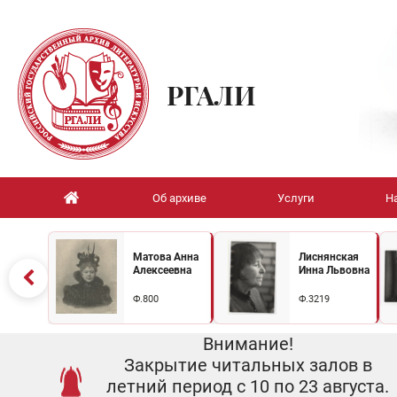
РГАЛИ
Об архиве
Услуги
Н
Матова Анна
Лиснянская
Алексеевна
Инна Львовна
Ф.800
Ф.3219
Внимание!
Закрытие читальных залов в
летний период с 10 по 23 августа.