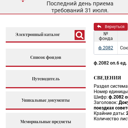
Последний день приема
требований 31 июля.
Вернуться
№
Электронный каталог
фонда
ф.2082
Сою
Список фондов
ф.2082 оп.6 ед.
СВЕДЕНИЯ
Путеводитель
Раздел система
Номер единицы 
Шифр:
ф.2082 о
Уникальные документы
Заголовок:
Док
поездках сове
Крайние даты:
Количество лис
Мемориальные предметы