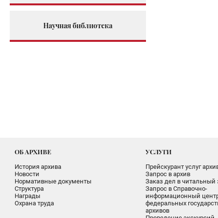
Научная библиотека
ОБ АРХИВЕ
УСЛУГИ
История архива
Прейскурант услуг архи
Новости
Запрос в архив
Нормативные документы
Заказ дел в читальный 
Структура
Запрос в Справочно-
Награды
информационный цент
Охрана труда
федеральных государс
архивов
Проведение экскурсий