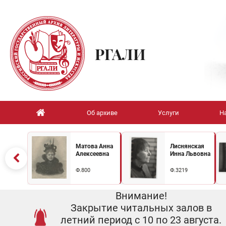
РГАЛИ
Об архиве
Услуги
Н
Матова Анна
Лиснянская
Алексеевна
Инна Львовна
Ф.800
Ф.3219
Внимание!
Закрытие читальных залов в
летний период с 10 по 23 августа.