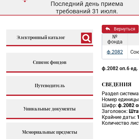
Последний день приема
требований 31 июля.
Вернуться
№
Электронный каталог
фонда
ф.2082
Сою
Список фондов
ф.2082 оп.6 ед.
СВЕДЕНИЯ
Путеводитель
Раздел система
Номер единицы 
Шифр:
ф.2082 о
Уникальные документы
Заголовок:
Шта
Крайние даты:
Количество лис
Мемориальные предметы