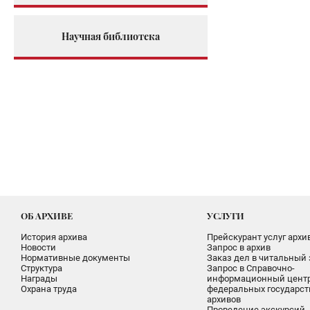
Научная библиотека
ОБ АРХИВЕ
УСЛУГИ
История архива
Прейскурант услуг архи
Новости
Запрос в архив
Нормативные документы
Заказ дел в читальный 
Структура
Запрос в Справочно-
Награды
информационный цент
Охрана труда
федеральных государс
архивов
Проведение экскурсий