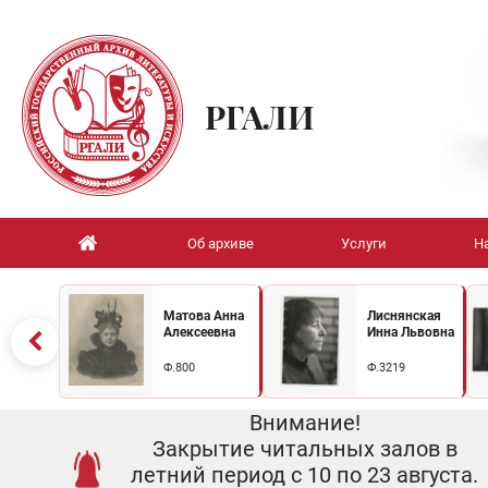
РГАЛИ
Об архиве
Услуги
Н
Матова Анна
Лиснянская
Алексеевна
Инна Львовна
Ф.800
Ф.3219
Внимание!
Закрытие читальных залов в
летний период с 10 по 23 августа.