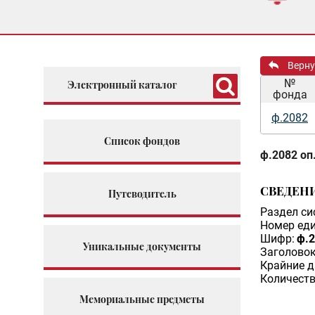
Верну
№
Электронный каталог
фонда
ф.2082
Список фондов
ф.2082 оп.
СВЕДЕН
Путеводитель
Раздел си
Номер еди
Шифр:
ф.2
Уникальные документы
Заголовок
Крайние д
Количеств
Мемориальные предметы