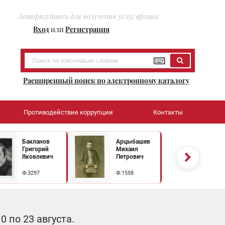
Авторизуйтесь для получения услуг архива
Вход
или
Регистрация
Расширенный поиск по электронному каталогу
Противодействие коррупции
Контакты
Бакланов
Арцыбашев
Григорий
Михаил
Яковлевич
Петрович
Ф.3297
Ф.1558
 по 23 августа.