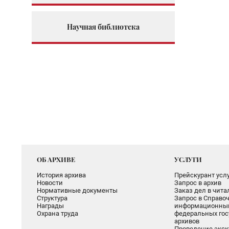
Научная библиотека
ОБ АРХИВЕ
УСЛУГИ
История архива
Прейскурант услу
Новости
Запрос в архив
Нормативные документы
Заказ дел в чит
Структура
Запрос в Справоч
Награды
информационный
Охрана труда
федеральных гос
архивов
Проведение экск