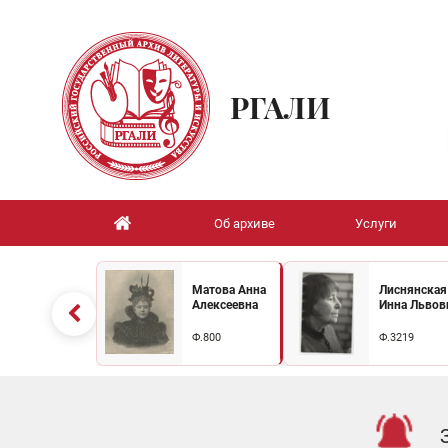
РГАЛИ
Об архиве
Услуги
Матова Анна
Лиснянская
Алексеевна
Инна Львов
Ф.800
Ф.3219