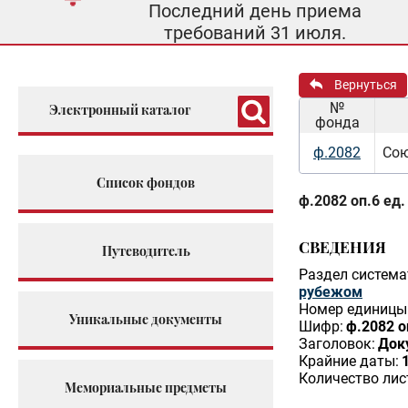
Последний день приема
требований 31 июля.
Вернуться
№
Электронный каталог
фонда
ф.2082
Сою
Список фондов
ф.2082 оп.6 ед.
СВЕДЕНИЯ
Путеводитель
Раздел система
рубежом
Номер единицы 
Уникальные документы
Шифр:
ф.2082 о
Заголовок:
Док
Крайние даты:
Количество лис
Мемориальные предметы