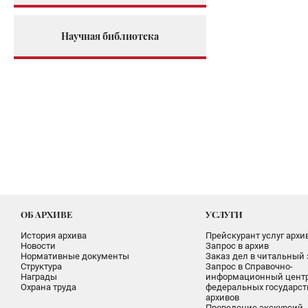
Научная библиотека
ОБ АРХИВЕ
УСЛУГИ
История архива
Прейскурант услуг архи
Новости
Запрос в архив
Нормативные документы
Заказ дел в читальный 
Структура
Запрос в Справочно-
Награды
информационный цент
Охрана труда
федеральных государс
архивов
Проведение экскурсий