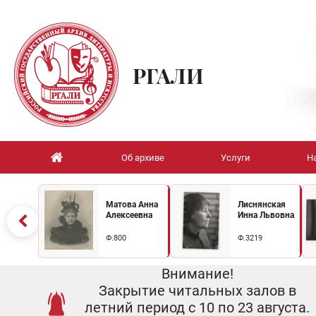
РГАЛИ
Об архиве
Услуги
Н
Матова Анна
Лиснянская
Алексеевна
Инна Львовна
Ф.800
Ф.3219
Внимание!
Закрытие читальных залов в
летний период с 10 по 23 августа.