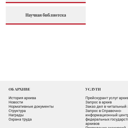
Научная библиотека
ОБ АРХИВЕ
УСЛУГИ
История архива
Прейскурант услуг архи
Новости
Запрос в архив
Нормативные документы
Заказ дел в читальный 
Структура
Запрос в Справочно-
Награды
информационный цент
Охрана труда
федеральных государс
архивов
Проведение экскурсий