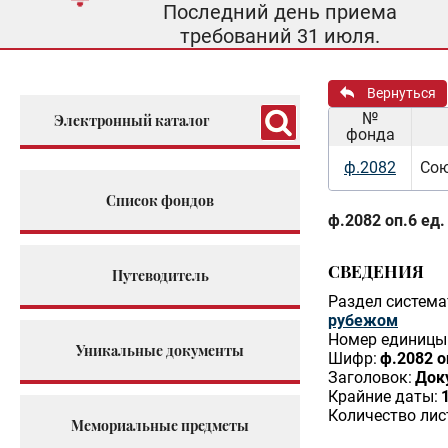
Последний день приема
требований 31 июля.
Вернуться
№
Электронный каталог
фонда
ф.2082
Сою
Список фондов
ф.2082 оп.6 ед.
СВЕДЕНИЯ
Путеводитель
Раздел система
рубежом
Номер единицы 
Уникальные документы
Шифр:
ф.2082 о
Заголовок:
Док
Крайние даты:
Количество лис
Мемориальные предметы