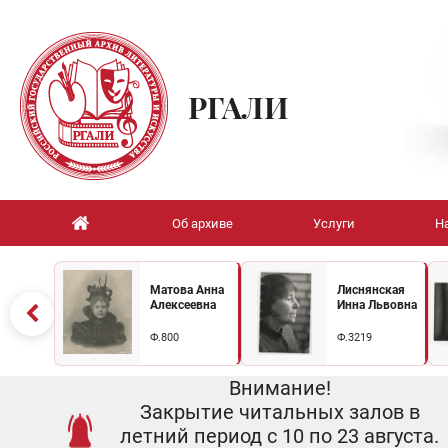
РГАЛИ
Об архиве
Услуги
Н
Матова Анна
Лиснянская
Алексеевна
Инна Львовна
Ф.800
Ф.3219
Внимание!
Закрытие читальных залов в
летний период с 10 по 23 августа.