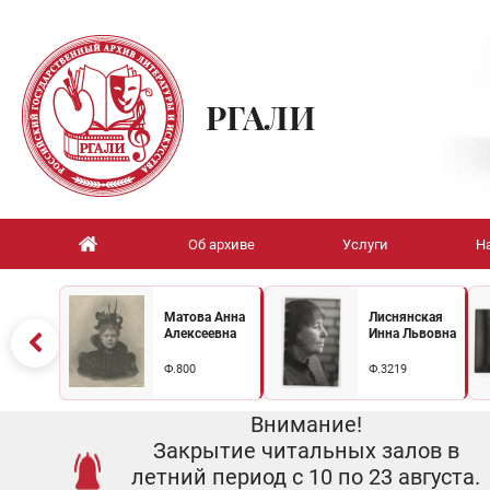
РГАЛИ
Об архиве
Услуги
Н
Матова Анна
Лиснянская
Алексеевна
Инна Львовна
Ф.800
Ф.3219
Внимание!
Закрытие читальных залов в
летний период с 10 по 23 августа.