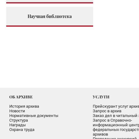
Научная библиотека
ОБ АРХИВЕ
УСЛУГИ
История архива
Прейскурант услуг архи
Новости
Запрос в архив
Нормативные документы
Заказ дел в читальный 
Структура
Запрос в Справочно-
Награды
информационный цент
Охрана труда
федеральных государс
архивов
Проведение экскурсий