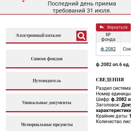
Последний день приема
требований 31 июля.
Вернуться
№
Электронный каталог
фонда
ф.2082
Сою
Список фондов
ф.2082 оп.6 ед.
СВЕДЕНИЯ
Путеводитель
Раздел система
Номер единицы 
Шифр:
ф.2082 о
Уникальные документы
Заголовок:
Док
характеристики
Крайние даты:
Количество лис
Мемориальные предметы