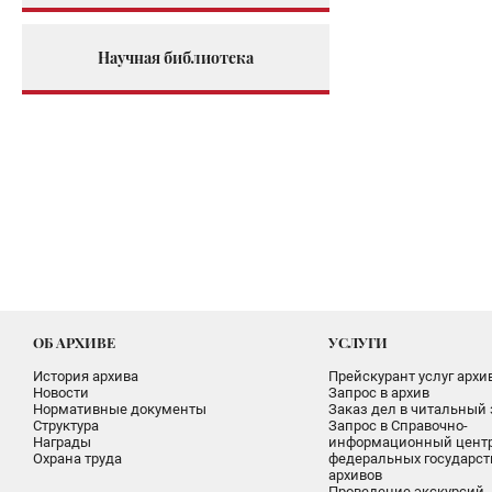
Научная библиотека
ОБ АРХИВЕ
УСЛУГИ
История архива
Прейскурант услуг архи
Новости
Запрос в архив
Нормативные документы
Заказ дел в читальный 
Структура
Запрос в Справочно-
Награды
информационный цент
Охрана труда
федеральных государс
архивов
Проведение экскурсий