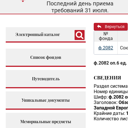
Последний день приема
требований 31 июля.
Вернуться
№
Электронный каталог
фонда
ф.2082
Сою
Список фондов
ф.2082 оп.6 ед.
СВЕДЕНИЯ
Путеводитель
Раздел система
Номер единицы 
Шифр:
ф.2082 о
Уникальные документы
Заголовок:
Обз
Западной Евро
Крайние даты:
Количество лис
Мемориальные предметы