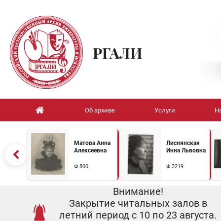
РГАЛИ
Об архиве
Услуги
Н
Матова Анна
Лиснянская
Алексеевна
Инна Львовна
Ф.800
Ф.3219
Внимание!
Закрытие читальных залов в
летний период с 10 по 23 августа.