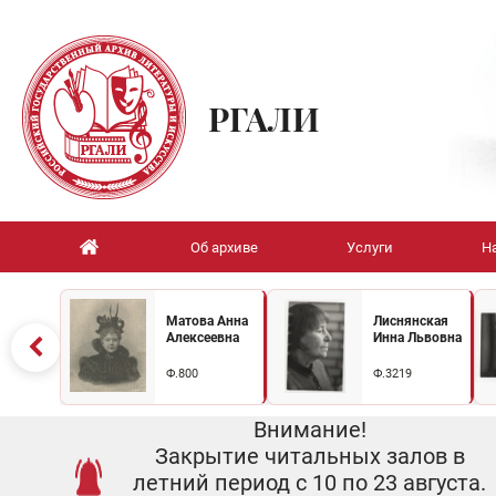
РГАЛИ
Об архиве
Услуги
Н
Матова Анна
Лиснянская
Алексеевна
Инна Львовна
Ф.800
Ф.3219
Внимание!
Закрытие читальных залов в
летний период с 10 по 23 августа.