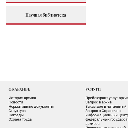
Научная библиотека
ОБ АРХИВЕ
УСЛУГИ
История архива
Прейскурант услуг архи
Новости
Запрос в архив
Нормативные документы
Заказ дел в читальный 
Структура
Запрос в Справочно-
Награды
информационный цент
Охрана труда
федеральных государс
архивов
Проведение экскурсий