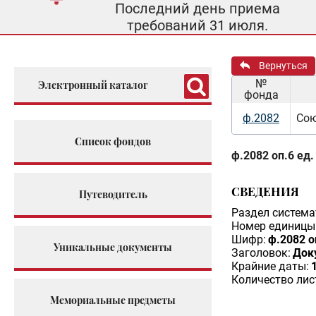
Последний день приема
требований 31 июля.
Вернуться
№
Электронный каталог
фонда
ф.2082
Сою
Список фондов
ф.2082 оп.6 ед.
СВЕДЕНИЯ
Путеводитель
Раздел система
Номер единицы 
Шифр:
ф.2082 о
Уникальные документы
Заголовок:
Док
Крайние даты:
Количество лис
Мемориальные предметы