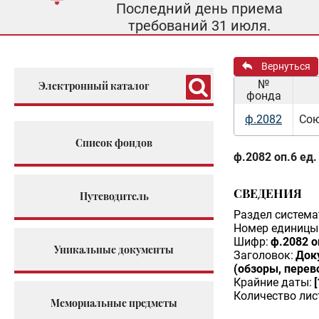
Последний день приема
требований 31 июля.
Вернуться
№
Электронный каталог
фонда
ф.2082
Сою
Список фондов
ф.2082 оп.6 ед.
СВЕДЕНИЯ
Путеводитель
Раздел система
Номер единицы 
Шифр:
ф.2082 о
Уникальные документы
Заголовок:
Док
(обзоры, перев
Крайние даты:
Количество лис
Мемориальные предметы