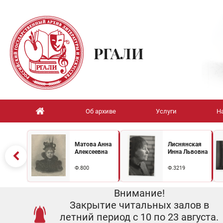
РГАЛИ
Об архиве
Услуги
Н
Матова Анна
Лиснянская
Алексеевна
Инна Львовна
Ф.800
Ф.3219
Внимание!
Закрытие читальных залов в
летний период с 10 по 23 августа.