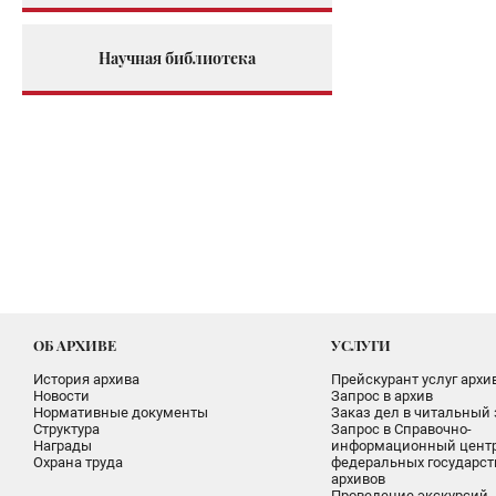
Научная библиотека
ОБ АРХИВЕ
УСЛУГИ
История архива
Прейскурант услуг архи
Новости
Запрос в архив
Нормативные документы
Заказ дел в читальный 
Структура
Запрос в Справочно-
Награды
информационный цент
Охрана труда
федеральных государс
архивов
Проведение экскурсий