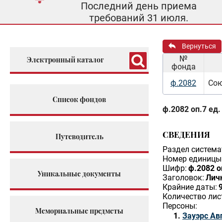
Последний день приема
требований 31 июля.
Вернуться
№
Электронный каталог
фонда
ф.2082
Сою
Список фондов
ф.2082 оп.7 ед.
СВЕДЕНИЯ
Путеводитель
Раздел система
Номер единицы 
Шифр:
ф.2082 о
Уникальные документы
Заголовок:
Личн
Крайние даты:
Количество лис
Персоны:
Мемориальные предметы
Зауэрс Ав