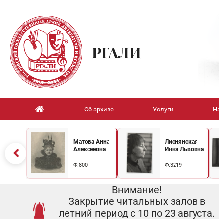
РГАЛИ
Об архиве
Услуги
Н
Матова Анна
Лиснянская
Алексеевна
Инна Львовна
Ф.800
Ф.3219
Внимание!
Закрытие читальных залов в
летний период с 10 по 23 августа.