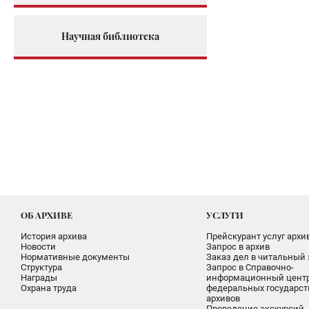
Научная библиотека
ОБ АРХИВЕ
УСЛУГИ
История архива
Прейскурант услуг архи
Новости
Запрос в архив
Нормативные документы
Заказ дел в читальный 
Структура
Запрос в Справочно-
Награды
информационный цент
Охрана труда
федеральных государс
архивов
Проведение экскурсий