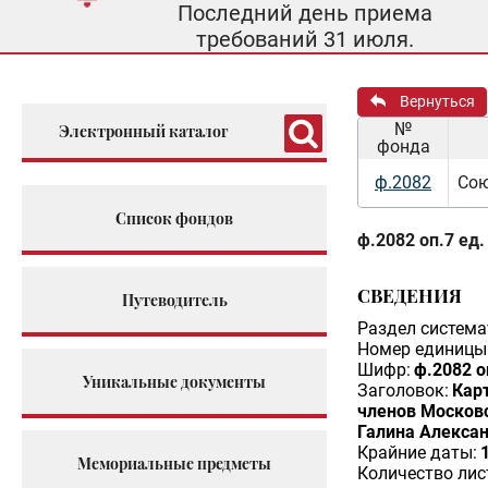
Последний день приема
требований 31 июля.
Вернуться
№
Электронный каталог
фонда
ф.2082
Сою
Список фондов
ф.2082 оп.7 ед.
СВЕДЕНИЯ
Путеводитель
Раздел система
Номер единицы 
Шифр:
ф.2082 о
Уникальные документы
Заголовок:
Кар
членов Москов
Галина Алексан
Крайние даты:
Мемориальные предметы
Количество лис