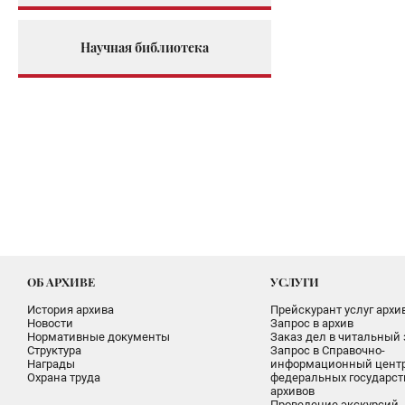
Научная библиотека
ОБ АРХИВЕ
УСЛУГИ
История архива
Прейскурант услуг архи
Новости
Запрос в архив
Нормативные документы
Заказ дел в читальный 
Структура
Запрос в Справочно-
Награды
информационный цент
Охрана труда
федеральных государс
архивов
Проведение экскурсий