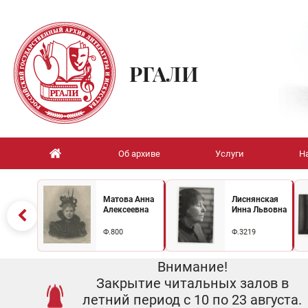
РГАЛИ
Об архиве
Услуги
Н
Матова Анна
Лиснянская
Алексеевна
Инна Львовна
Ф.800
Ф.3219
Внимание!
Закрытие читальных залов в
летний период с 10 по 23 августа.