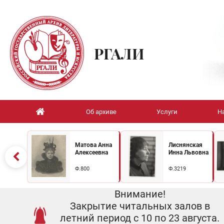
РГАЛИ
Об архиве
Услуги
Н
Матова Анна
Лиснянская
Алексеевна
Инна Львовна
Ф.800
Ф.3219
Внимание!
Закрытие читальных залов в
летний период с 10 по 23 августа.