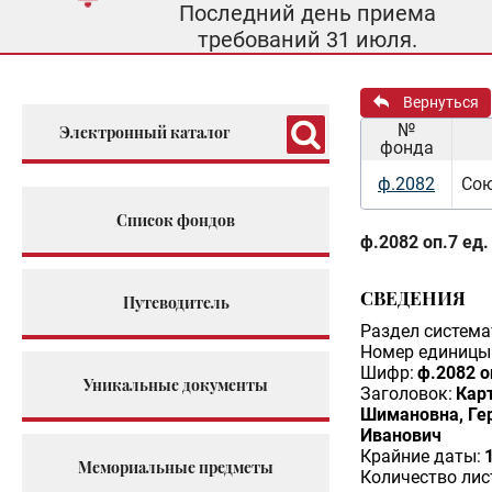
Последний день приема
требований 31 июля.
Вернуться
№
Электронный каталог
фонда
ф.2082
Сою
Список фондов
ф.2082 оп.7 ед.
СВЕДЕНИЯ
Путеводитель
Раздел система
Номер единицы 
Шифр:
ф.2082 о
Уникальные документы
Заголовок:
Кар
Шимановна, Гер
Иванович
Крайние даты:
Мемориальные предметы
Количество лис