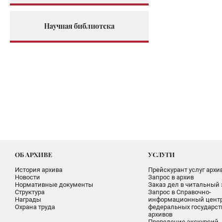
Научная библиотека
ОБ АРХИВЕ
УСЛУГИ
История архива
Прейскурант услуг архи
Новости
Запрос в архив
Нормативные документы
Заказ дел в читальный 
Структура
Запрос в Справочно-
Награды
информационный цент
Охрана труда
федеральных государс
архивов
Проведение экскурсий