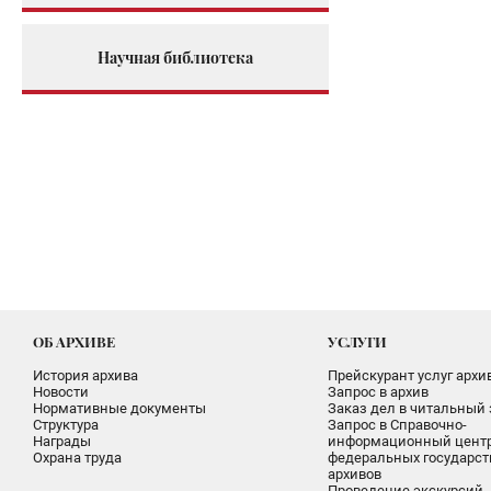
Научная библиотека
ОБ АРХИВЕ
УСЛУГИ
История архива
Прейскурант услуг архи
Новости
Запрос в архив
Нормативные документы
Заказ дел в читальный 
Структура
Запрос в Справочно-
Награды
информационный цент
Охрана труда
федеральных государс
архивов
Проведение экскурсий