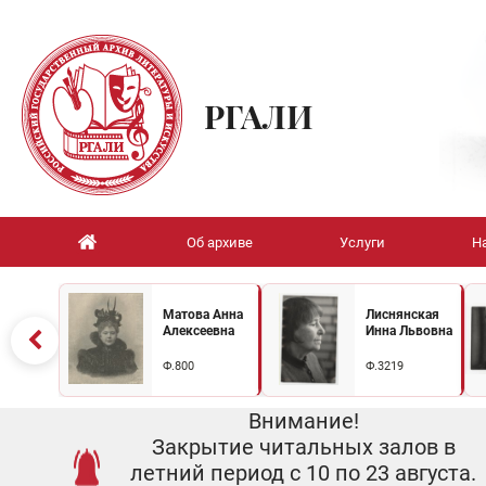
РГАЛИ
Об архиве
Услуги
Н
Матова Анна
Лиснянская
Алексеевна
Инна Львовна
Ф.800
Ф.3219
Внимание!
Закрытие читальных залов в
летний период с 10 по 23 августа.