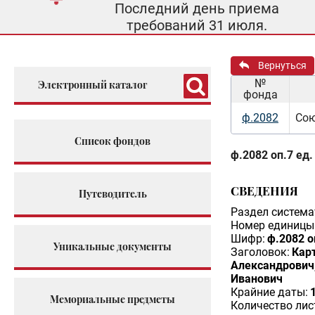
Последний день приема
требований 31 июля.
Вернуться
№
Электронный каталог
фонда
ф.2082
Сою
Список фондов
ф.2082 оп.7 ед.
СВЕДЕНИЯ
Путеводитель
Раздел система
Номер единицы 
Шифр:
ф.2082 о
Уникальные документы
Заголовок:
Кар
Александрович,
Иванович
Крайние даты:
Мемориальные предметы
Количество лис