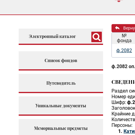
Верну
№
Электронный каталог
фонда
ф.2082
Список фондов
ф.2082 оп.
СВЕДЕН
Путеводитель
Раздел си
Номер еди
Шифр:
ф.2
Уникальные документы
Заголовок
Крайние д
Количеств
Персоны:
Мемориальные предметы
Кати