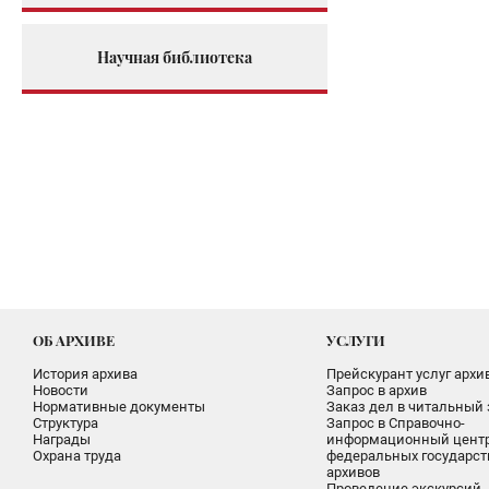
Научная библиотека
ОБ АРХИВЕ
УСЛУГИ
История архива
Прейскурант услуг архи
Новости
Запрос в архив
Нормативные документы
Заказ дел в читальный 
Структура
Запрос в Справочно-
Награды
информационный цент
Охрана труда
федеральных государс
архивов
Проведение экскурсий