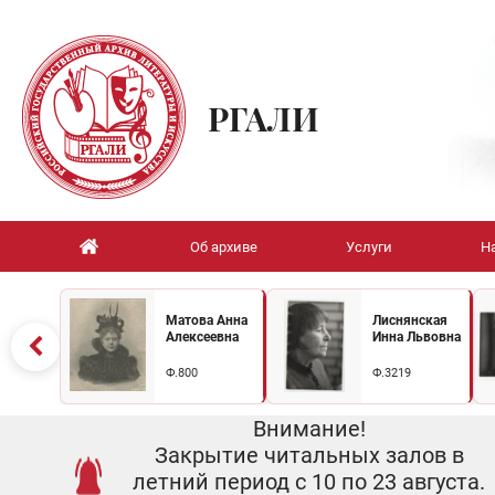
РГАЛИ
Об архиве
Услуги
Н
Матова Анна
Лиснянская
Алексеевна
Инна Львовна
Ф.800
Ф.3219
Внимание!
Закрытие читальных залов в
летний период с 10 по 23 августа.