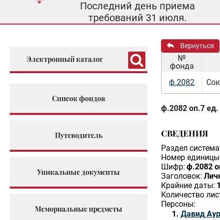
Последний день приема
требований 31 июля.
Вернуться
№
Электронный каталог
фонда
ф.2082
Сою
Список фондов
ф.2082 оп.7 ед.
СВЕДЕНИЯ
Путеводитель
Раздел система
Номер единицы 
Шифр:
ф.2082 о
Уникальные документы
Заголовок:
Личн
Крайние даты:
Количество лис
Персоны:
Мемориальные предметы
Давид Аур