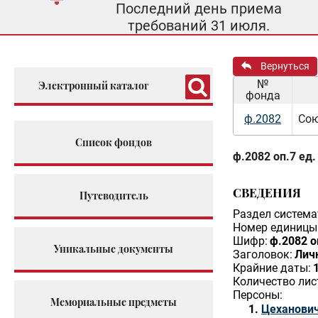
Последний день приема
требований 31 июля.
Вернуться
№
Электронный каталог
фонда
ф.2082
Сою
Список фондов
ф.2082 оп.7 ед.
СВЕДЕНИЯ
Путеводитель
Раздел система
Номер единицы 
Шифр:
ф.2082 о
Уникальные документы
Заголовок:
Личн
Крайние даты:
Количество лис
Персоны:
Мемориальные предметы
Цеханович