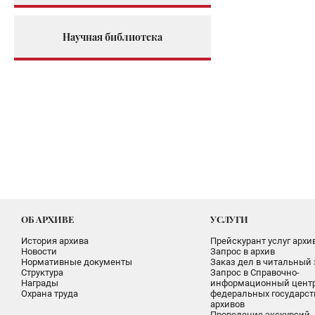
Научная библиотека
ОБ АРХИВЕ
УСЛУГИ
История архива
Прейскурант услуг архи
Новости
Запрос в архив
Нормативные документы
Заказ дел в читальный 
Структура
Запрос в Справочно-
Награды
информационный цент
Охрана труда
федеральных государс
архивов
Проведение экскурсий