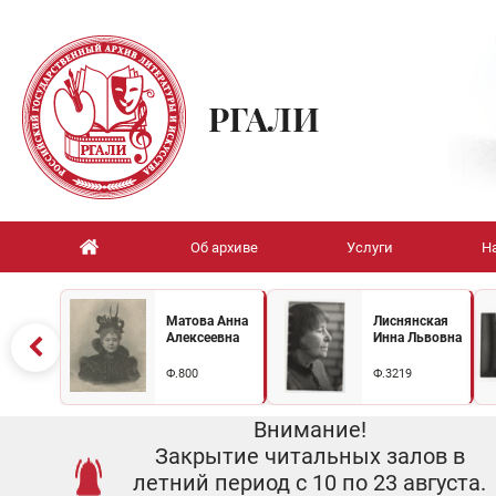
РГАЛИ
Об архиве
Услуги
Н
Матова Анна
Лиснянская
Алексеевна
Инна Львовна
Ф.800
Ф.3219
Внимание!
Закрытие читальных залов в
летний период с 10 по 23 августа.