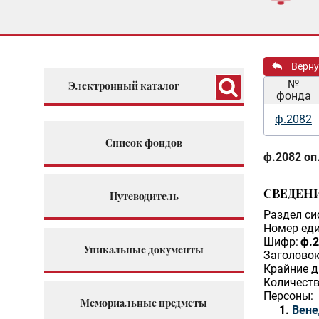
Верну
№
Электронный каталог
фонда
ф.2082
Список фондов
ф.2082 оп.
СВЕДЕН
Путеводитель
Раздел си
Номер еди
Шифр:
ф.2
Уникальные документы
Заголовок
Крайние д
Количеств
Персоны:
Мемориальные предметы
Вене