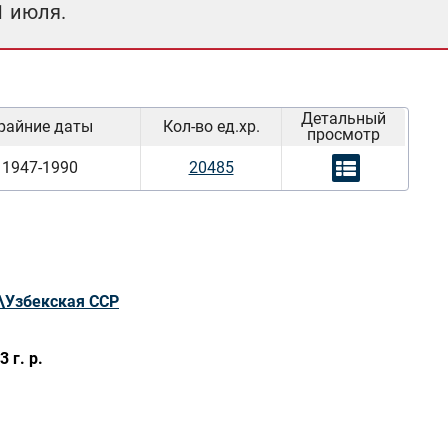
1 июля.
Детальный
райние даты
Кол-во ед.хр.
просмотр
1947-1990
20485
\Узбекская ССР
 г. р.