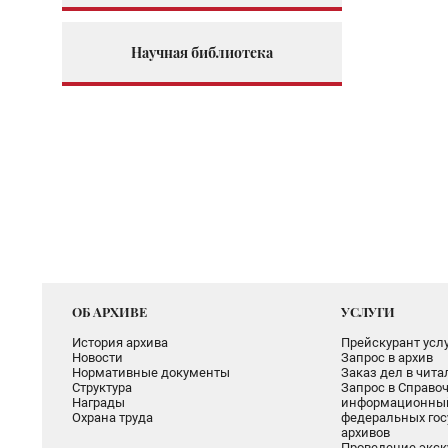
Научная библиотека
ОБ АРХИВЕ
УСЛУГИ
История архива
Прейскурант услу
Новости
Запрос в архив
Нормативные документы
Заказ дел в чит
Структура
Запрос в Справоч
Награды
информационный
Охрана труда
федеральных гос
архивов
Проведение экск