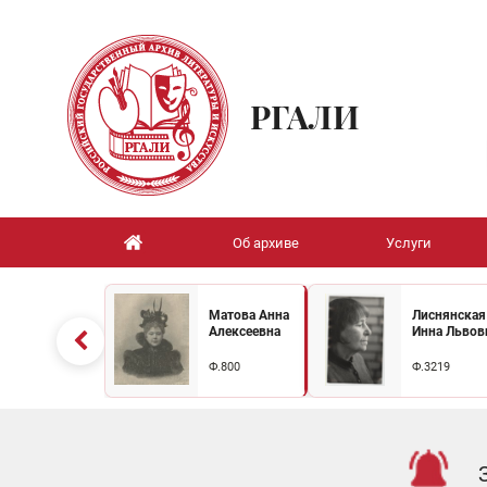
РГАЛИ
Об архиве
Услуги
Матова Анна
Лиснянская
Алексеевна
Инна Львов
Ф.800
Ф.3219