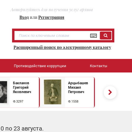
Авторизуйтесь для получения услуг архива
Вход
или
Регистрация
Расширенный поиск по электронному каталогу
Противодействие коррупции
Контакты
Бакланов
Арцыбашев
Григорий
Михаил
Яковлевич
Петрович
Ф.3297
Ф.1558
 по 23 августа.