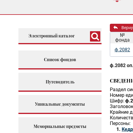
Верну
№
Электронный каталог
фонда
ф.2082
Список фондов
ф.2082 оп.
СВЕДЕН
Путеводитель
Раздел си
Номер еди
Шифр:
ф.2
Уникальные документы
Заголовок
Крайние д
Количеств
Персоны:
Мемориальные предметы
Кедр