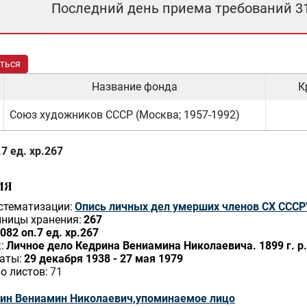
Последний день приема требований 3
ться
Название фонда
К
Союз художников СССР (Москва; 1957-1992)
7 ед. хр.267
ИЯ
стематизации:
Опись личных дел умерших членов СХ СССР
ницы хранения:
267
082 оп.7 ед. хр.267
:
Личное дело Кедрина Вениамина Николаевича. 1899 г. р.
аты:
29 декабря 1938 - 27 мая 1979
о листов:
71
ин Вениамин Николаевич,упоминаемое лицо