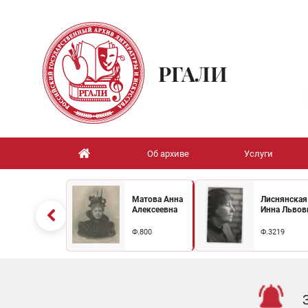
РГАЛИ
Об архиве
Услуги
Матова Анна
Лиснянская
Алексеевна
Инна Львов
Ф.800
Ф.3219