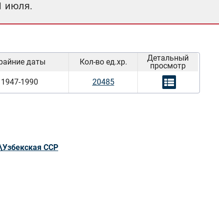
1 июля.
Детальный
райние даты
Кол-во ед.хр.
просмотр
1947-1990
20485
\Узбекская ССР