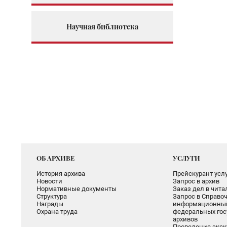
Научная библиотека
ОБ АРХИВЕ
УСЛУГИ
История архива
Прейскурант услу
Новости
Запрос в архив
Нормативные документы
Заказ дел в чит
Структура
Запрос в Справоч
Награды
информационный
Охрана труда
федеральных гос
архивов
Проведение экск