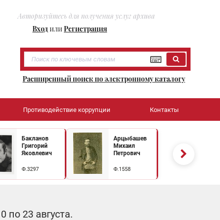
Авторизуйтесь для получения услуг архива
Вход
или
Регистрация
Расширенный поиск по электронному каталогу
Противодействие коррупции
Контакты
Бакланов
Арцыбашев
Григорий
Михаил
Яковлевич
Петрович
Ф.3297
Ф.1558
 по 23 августа.