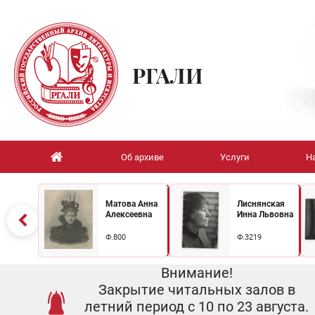
РГАЛИ
Об архиве
Услуги
Н
Матова Анна
Лиснянская
Алексеевна
Инна Львовна
Ф.800
Ф.3219
Внимание!
Закрытие читальных залов в
летний период с 10 по 23 августа.