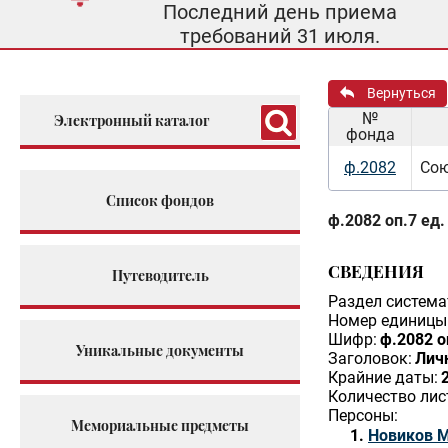
Последний день приема
требований 31 июля.
Вернуться
№
Электронный каталог
фонда
ф.2082
Сою
Список фондов
ф.2082 оп.7 ед.
СВЕДЕНИЯ
Путеводитель
Раздел система
Номер единицы 
Шифр:
ф.2082 о
Уникальные документы
Заголовок:
Лич
Крайние даты:
Количество лис
Персоны:
Мемориальные предметы
Новиков 