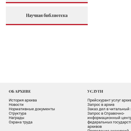
Научная библиотека
ОБ АРХИВЕ
УСЛУГИ
История архива
Прейскурант услуг архи
Новости
Запрос в архив
Нормативные документы
Заказ дел в читальный 
Структура
Запрос в Справочно-
Награды
информационный цент
Охрана труда
федеральных государс
архивов
Проведение экскурсий