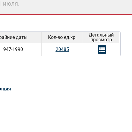
1 июля.
Детальный
райние даты
Кол-во ед.хр.
просмотр
1947-1990
20485
зация
.