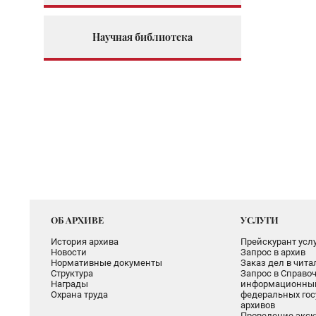
Научная библиотека
ОБ АРХИВЕ
УСЛУГИ
История архива
Прейскурант услу
Новости
Запрос в архив
Нормативные документы
Заказ дел в чит
Структура
Запрос в Справоч
Награды
информационный
Охрана труда
федеральных гос
архивов
Проведение экск