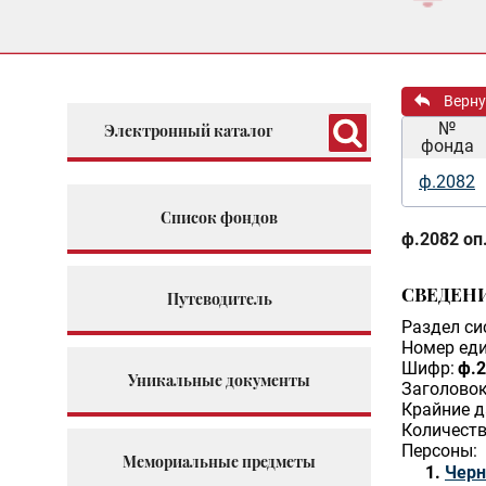
Верну
№
Электронный каталог
фонда
ф.2082
Список фондов
ф.2082 оп.
СВЕДЕН
Путеводитель
Раздел си
Номер еди
Шифр:
ф.2
Уникальные документы
Заголовок
Крайние д
Количеств
Персоны:
Мемориальные предметы
Черн