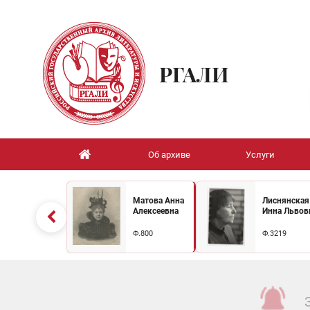
РГАЛИ
Об архиве
Услуги
Матова Анна
Лиснянская
Алексеевна
Инна Львов
Ф.800
Ф.3219