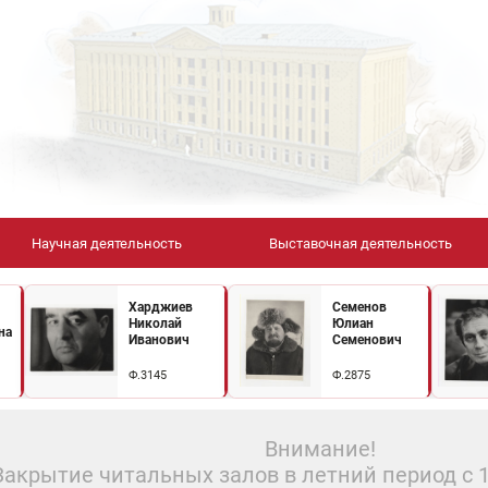
Научная деятельность
Выставочная деятельность
Харджиев
Семенов
Николай
Юлиан
на
Иванович
Семенович
Ф.3145
Ф.2875
Внимание!
Закрытие читальных залов в летний период с 10