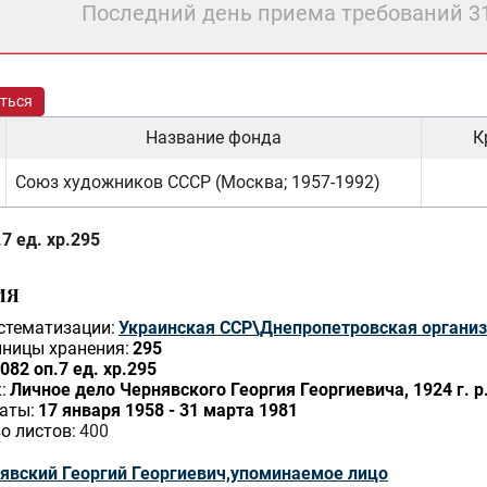
Последний день приема требований 3
ться
Название фонда
К
Союз художников СССР (Москва; 1957-1992)
7 ед. хр.295
ИЯ
стематизации:
Украинская ССР\Днепропетровская органи
ницы хранения:
295
082 оп.7 ед. хр.295
:
Личное дело Чернявского Георгия Георгиевича, 1924 г. р
аты:
17 января 1958 - 31 марта 1981
о листов:
400
явский Георгий Георгиевич,упоминаемое лицо