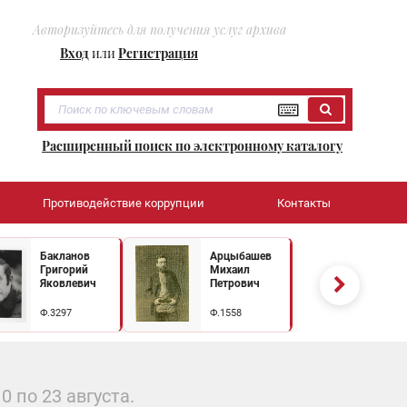
Авторизуйтесь для получения услуг архива
Вход
или
Регистрация
Расширенный поиск по электронному каталогу
Противодействие коррупции
Контакты
Бакланов
Арцыбашев
Григорий
Михаил
Яковлевич
Петрович
Ф.3297
Ф.1558
 по 23 августа.