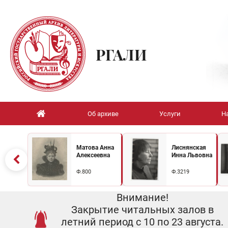
РГАЛИ
Об архиве
Услуги
Н
Матова Анна
Лиснянская
Алексеевна
Инна Львовна
Ф.800
Ф.3219
Внимание!
Закрытие читальных залов в
летний период с 10 по 23 августа.