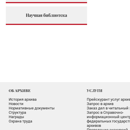
Научная библиотека
ОБ АРХИВЕ
УСЛУГИ
История архива
Прейскурант услуг архи
Новости
Запрос в архив
Нормативные документы
Заказ дел в читальный 
Структура
Запрос в Справочно-
Награды
информационный цент
Охрана труда
федеральных государс
архивов
Проведение экскурсий