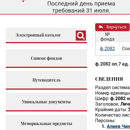
Последний день приема
требований 31 июля.
Вернуться
№
Электронный каталог
фонда
ф.2082
Сою
Список фондов
ф.2082 оп.7 ед.
СВЕДЕНИЯ
Путеводитель
Раздел система
Номер единицы 
Шифр:
ф.2082 о
Уникальные документы
Заголовок:
Лич
Крайние даты:
Количество лис
Персоны:
Мемориальные предметы
Алиев Чи