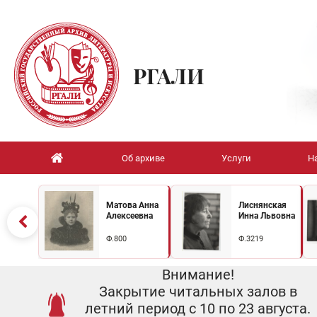
РГАЛИ
Об архиве
Услуги
Н
Матова Анна
Лиснянская
Алексеевна
Инна Львовна
Ф.800
Ф.3219
Внимание!
Закрытие читальных залов в
летний период с 10 по 23 августа.