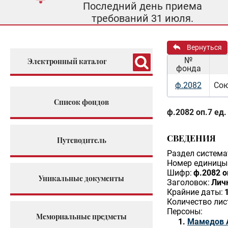
Последний день приема
требований 31 июля.
Вернуться
№
Электронный каталог
фонда
ф.2082
Сою
Список фондов
ф.2082 оп.7 ед.
СВЕДЕНИЯ
Путеводитель
Раздел система
Номер единицы 
Шифр:
ф.2082 о
Уникальные документы
Заголовок:
Личн
Крайние даты:
Количество лис
Персоны:
Мемориальные предметы
Мамедов 