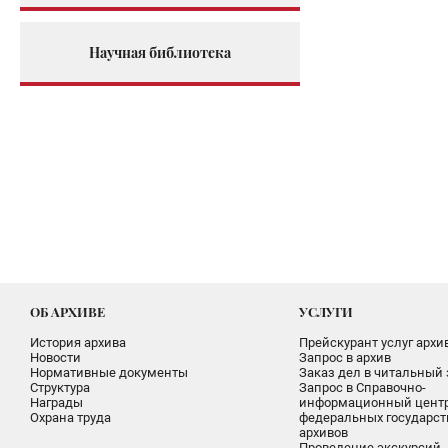
Научная библиотека
ОБ АРХИВЕ
УСЛУГИ
История архива
Прейскурант услуг архи
Новости
Запрос в архив
Нормативные документы
Заказ дел в читальный 
Структура
Запрос в Справочно-
Награды
информационный цент
Охрана труда
федеральных государс
архивов
Проведение экскурсий