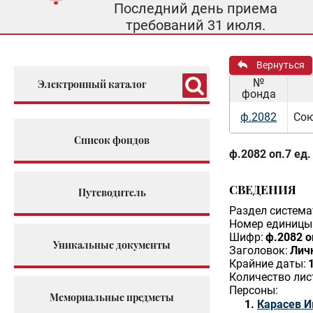
Последний день приема
требований 31 июля.
Вернуться
№
Электронный каталог
фонда
ф.2082
Сою
Список фондов
ф.2082 оп.7 ед.
СВЕДЕНИЯ
Путеводитель
Раздел система
Номер единицы 
Шифр:
ф.2082 о
Уникальные документы
Заголовок:
Личн
Крайние даты:
Количество лис
Персоны:
Мемориальные предметы
Карасев И