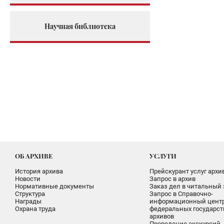
Научная библиотека
ОБ АРХИВЕ
УСЛУГИ
История архива
Прейскурант услуг архи
Новости
Запрос в архив
Нормативные документы
Заказ дел в читальный 
Структура
Запрос в Справочно-
Награды
информационный цент
Охрана труда
федеральных государс
архивов
Проведение экскурсий