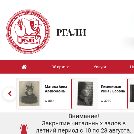
РГАЛИ
Об архиве
Услуги
Н
Матова Анна
Лиснянская
Алексеевна
Инна Львовна
Ф.800
Ф.3219
Внимание!
Закрытие читальных залов в
летний период с 10 по 23 августа.