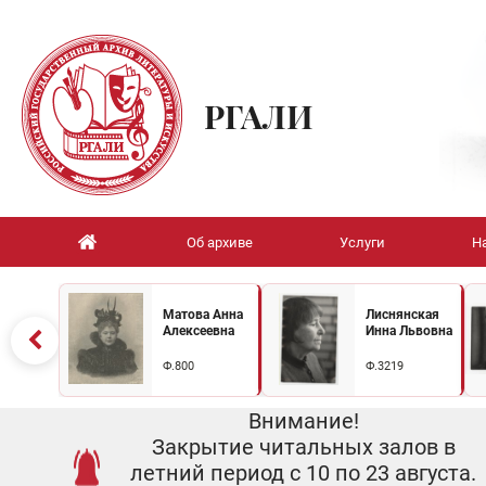
РГАЛИ
Об архиве
Услуги
Н
Матова Анна
Лиснянская
Алексеевна
Инна Львовна
Ф.800
Ф.3219
Внимание!
Закрытие читальных залов в
летний период с 10 по 23 августа.