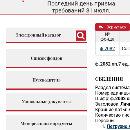
Последний день приема
требований 31 июля.
Вернуться
№
Электронный каталог
фонда
ф.2082
Сою
Список фондов
ф.2082 оп.7 ед.
СВЕДЕНИЯ
Путеводитель
Раздел система
Номер единицы 
Шифр:
ф.2082 о
Уникальные документы
Заголовок:
Личн
Крайние даты:
Количество лис
Персоны:
Мемориальные предметы
Петрухно 