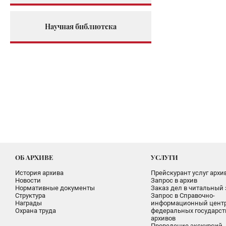
Научная библиотека
ОБ АРХИВЕ
УСЛУГИ
История архива
Прейскурант услуг архи
Новости
Запрос в архив
Нормативные документы
Заказ дел в читальный 
Структура
Запрос в Справочно-
Награды
информационный цент
Охрана труда
федеральных государс
архивов
Проведение экскурсий