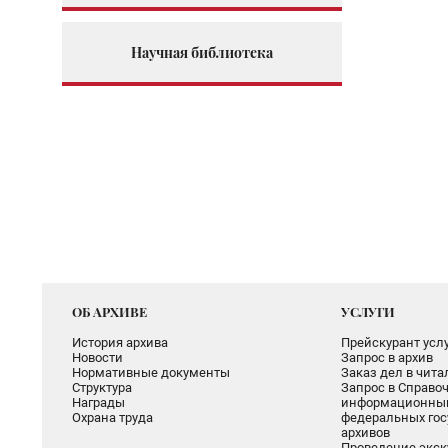
Научная библиотека
ОБ АРХИВЕ
УСЛУГИ
История архива
Прейскурант услу
Новости
Запрос в архив
Нормативные документы
Заказ дел в чит
Структура
Запрос в Справоч
Награды
информационный
Охрана труда
федеральных гос
архивов
Проведение экск