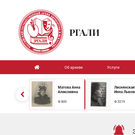
РГАЛИ
Об архиве
Услуги
Матова Анна
Лиснянская
Алексеевна
Инна Львов
Ф.800
Ф.3219