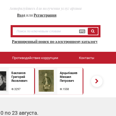
Авторизуйтесь для получения услуг архива
Вход
или
Регистрация
Расширенный поиск по электронному каталогу
Противодействие коррупции
Контакты
Бакланов
Арцыбашев
Григорий
Михаил
Яковлевич
Петрович
Ф.3297
Ф.1558
 по 23 августа.