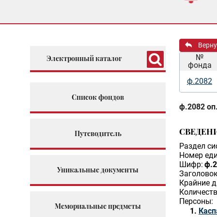
Верну
№
Электронный каталог
фонда
ф.2082
Список фондов
ф.2082 оп.
СВЕДЕН
Путеводитель
Раздел си
Номер еди
Шифр:
ф.2
Уникальные документы
Заголовок
Крайние д
Количеств
Персоны:
Мемориальные предметы
Касп