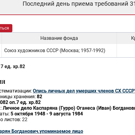
Последний день приема требований 3
ться
Название фонда
К
Союз художников СССР (Москва; 1957-1992)
7 ед. хр.82
ИЯ
стематизации:
Опись личных дел умерших членов СХ СССР
ницы хранения:
82
082 оп.7 ед. хр.82
:
Личное дело Каспаряна (Гурро) Оганеса (Иван) Богданович
аты:
5 октября 1948 - 9 августа 1984
о листов:
22
арян Богданович,упоминаемое лицо