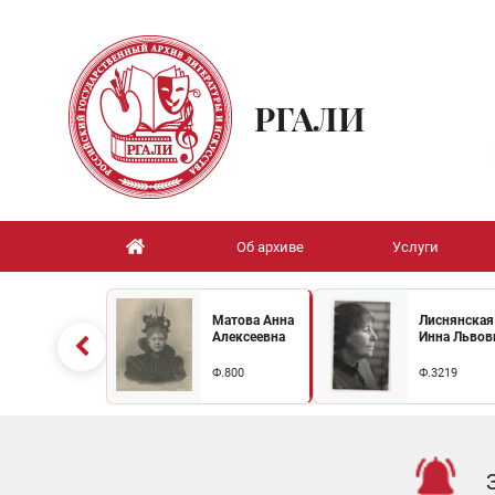
РГАЛИ
Об архиве
Услуги
Матова Анна
Лиснянская
Алексеевна
Инна Львов
Ф.800
Ф.3219