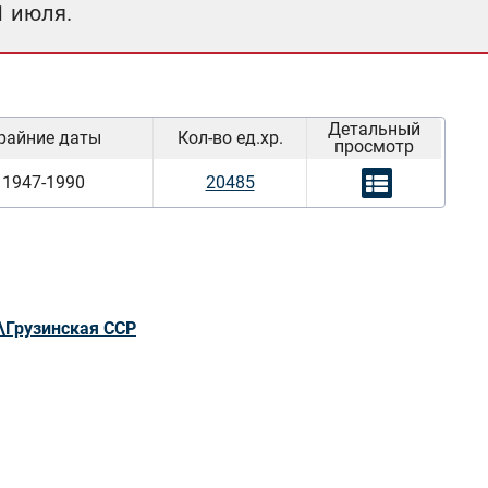
1 июля.
Детальный
райние даты
Кол-во ед.хр.
просмотр
1947-1990
20485
\Грузинская ССР