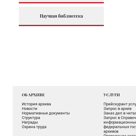
Научная библиотека
ОБ АРХИВЕ
УСЛУГИ
История архива
Прейскурант услу
Новости
Запрос в архив
Нормативные документы
Заказ дел в чит
Структура
Запрос в Справоч
Награды
информационный
Охрана труда
федеральных гос
архивов
Проведение экск