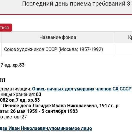
Последний день приема требований 3
ться
Название фонда
К
Союз художников СССР (Москва; 1957-1992)
7 ед. хр.83
ИЯ
стематизации:
Опись личных дел умерших членов СХ СССР
ницы хранения:
83
082 оп.7 ед. хр.83
:
Личное дело Лагидзе Ивана Николаевича, 1917 г. р.
аты:
26 мая 1959 - 5 сентября 1983
о листов:
27
дзе Иван Николаевич,упоминаемое лицо