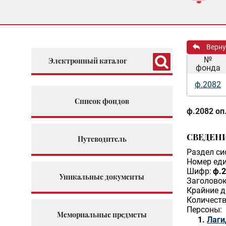
Верну
№
Электронный каталог
фонда
ф.2082
Список фондов
ф.2082 оп.
СВЕДЕН
Путеводитель
Раздел си
Номер еди
Шифр:
ф.2
Уникальные документы
Заголовок
Крайние д
Количеств
Персоны:
Мемориальные предметы
Лаги