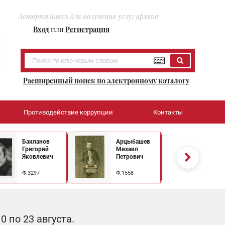
Авторизуйтесь для получения услуг архива
Вход
или
Регистрация
Расширенный поиск по электронному каталогу
Противодействие коррупции
Контакты
Бакланов
Арцыбашев
Григорий
Михаил
Яковлевич
Петрович
Ф.3297
Ф.1558
 по 23 августа.