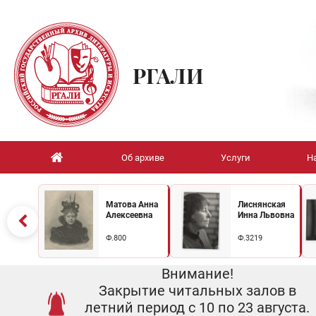
РГАЛИ
Об архиве
Услуги
Н
Матова Анна
Лиснянская
Алексеевна
Инна Львовна
Ф.800
Ф.3219
Внимание!
Закрытие читальных залов в
летний период с 10 по 23 августа.