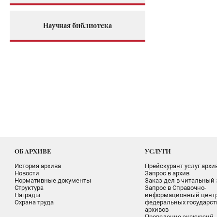
Научная библиотека
ОБ АРХИВЕ
УСЛУГИ
История архива
Прейскурант услуг архи
Новости
Запрос в архив
Нормативные документы
Заказ дел в читальный 
Структура
Запрос в Справочно-
Награды
информационный цент
Охрана труда
федеральных государс
архивов
Проведение экскурсий