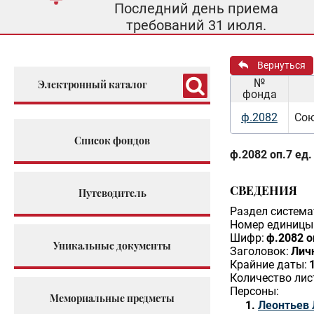
Последний день приема
требований 31 июля.
Вернуться
№
Электронный каталог
фонда
ф.2082
Сою
Список фондов
ф.2082 оп.7 ед.
СВЕДЕНИЯ
Путеводитель
Раздел система
Номер единицы 
Шифр:
ф.2082 о
Уникальные документы
Заголовок:
Личн
Крайние даты:
Количество лис
Персоны:
Мемориальные предметы
Леонтьев 