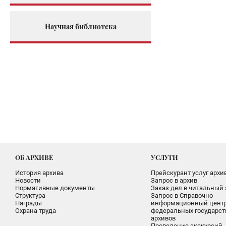
Научная библиотека
ОБ АРХИВЕ
УСЛУГИ
История архива
Прейскурант услуг архи
Новости
Запрос в архив
Нормативные документы
Заказ дел в читальный 
Структура
Запрос в Справочно-
Награды
информационный цент
Охрана труда
федеральных государс
архивов
Проведение экскурсий