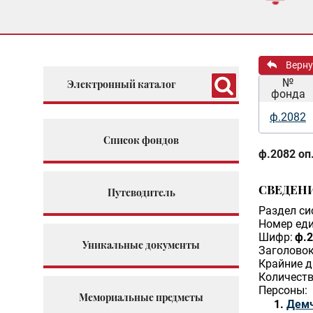
Верну
№
Электронный каталог
фонда
ф.2082
Список фондов
ф.2082 оп.
СВЕДЕН
Путеводитель
Раздел си
Номер еди
Шифр:
ф.2
Уникальные документы
Заголовок
Крайние д
Количеств
Персоны:
Мемориальные предметы
Демч