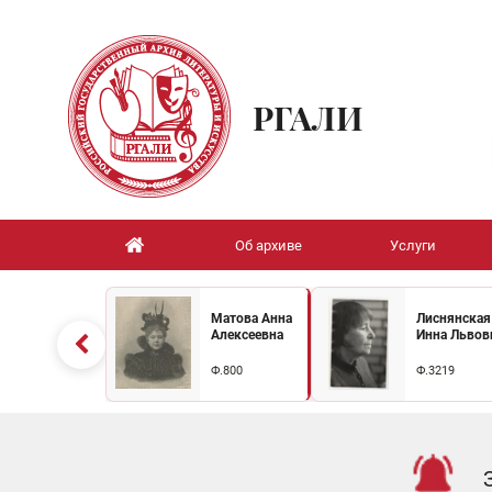
РГАЛИ
Об архиве
Услуги
Матова Анна
Лиснянская
Алексеевна
Инна Львов
Ф.800
Ф.3219