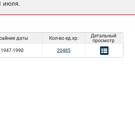
1 июля.
Детальный
райние даты
Кол-во ед.хр.
просмотр
1947-1990
20485