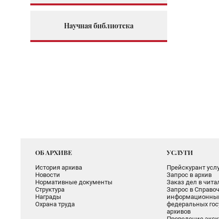
Научная библиотека
ОБ АРХИВЕ
УСЛУГИ
История архива
Прейскурант услу
Новости
Запрос в архив
Нормативные документы
Заказ дел в чит
Структура
Запрос в Справоч
Награды
информационный
Охрана труда
федеральных гос
архивов
Проведение экск