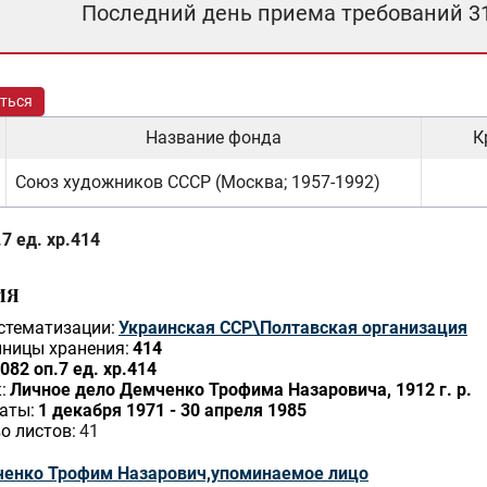
Последний день приема требований 3
ться
Название фонда
К
Союз художников СССР (Москва; 1957-1992)
7 ед. хр.414
ИЯ
стематизации:
Украинская ССР\Полтавская организация
ницы хранения:
414
082 оп.7 ед. хр.414
:
Личное дело Демченко Трофима Назаровича, 1912 г. р.
аты:
1 декабря 1971 - 30 апреля 1985
о листов:
41
енко Трофим Назарович,упоминаемое лицо