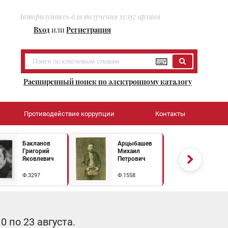
Авторизуйтесь для получения услуг архива
Вход
или
Регистрация
Расширенный поиск по электронному каталогу
Противодействие коррупции
Контакты
Бакланов
Арцыбашев
Григорий
Михаил
Яковлевич
Петрович
Ф.3297
Ф.1558
 по 23 августа.