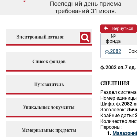
Последний день приема
требований 31 июля.
Вернуться
№
Электронный каталог
фонда
ф.2082
Сою
Список фондов
ф.2082 оп.7 ед.
СВЕДЕНИЯ
Путеводитель
Раздел система
Номер единицы 
Шифр:
ф.2082 о
Уникальные документы
Заголовок:
Лич
Крайние даты:
Количество лис
Персоны:
Мемориальные предметы
Малазоний