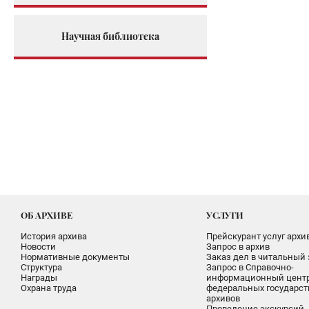
Научная библиотека
ОБ АРХИВЕ
УСЛУГИ
История архива
Прейскурант услуг архи
Новости
Запрос в архив
Нормативные документы
Заказ дел в читальный 
Структура
Запрос в Справочно-
Награды
информационный цент
Охрана труда
федеральных государс
архивов
Проведение экскурсий