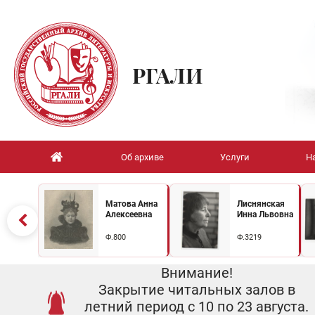
РГАЛИ
Об архиве
Услуги
Н
Матова Анна
Лиснянская
Алексеевна
Инна Львовна
Ф.800
Ф.3219
Внимание!
Закрытие читальных залов в
летний период с 10 по 23 августа.