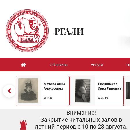
РГАЛИ
Об архиве
Услуги
Н
Матова Анна
Лиснянская
Алексеевна
Инна Львовна
Ф.800
Ф.3219
Внимание!
Закрытие читальных залов в
летний период с 10 по 23 августа.