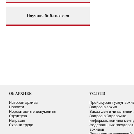
Научная библиотека
ОБ АРХИВЕ
УСЛУГИ
История архива
Прейскурант услуг архи
Новости
Запрос в архив
Нормативные документы
Заказ дел в читальный 
Структура
Запрос в Справочно-
Награды
информационный цент
Охрана труда
федеральных государс
архивов
Проведение экскурсий