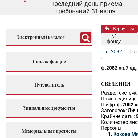
Последний день приема
требований 31 июля.
Вернуться
№
Электронный каталог
фонда
ф.2082
Сою
Список фондов
ф.2082 оп.7 ед.
СВЕДЕНИЯ
Путеводитель
Раздел система
Номер единицы 
Шифр:
ф.2082 о
Уникальные документы
Заголовок:
Личн
Крайние даты:
Количество лис
Персоны:
Мемориальные предметы
Кокоев Ми