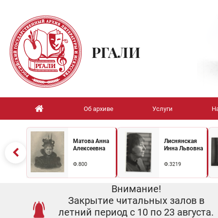
РГАЛИ
Об архиве
Услуги
Н
Матова Анна
Лиснянская
Алексеевна
Инна Львовна
Ф.800
Ф.3219
Внимание!
Закрытие читальных залов в
летний период с 10 по 23 августа.