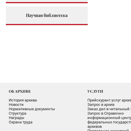
Научная библиотека
ОБ АРХИВЕ
УСЛУГИ
История архива
Прейскурант услуг архи
Новости
Запрос в архив
Нормативные документы
Заказ дел в читальный 
Структура
Запрос в Справочно-
Награды
информационный цент
Охрана труда
федеральных государс
архивов
Проведение экскурсий