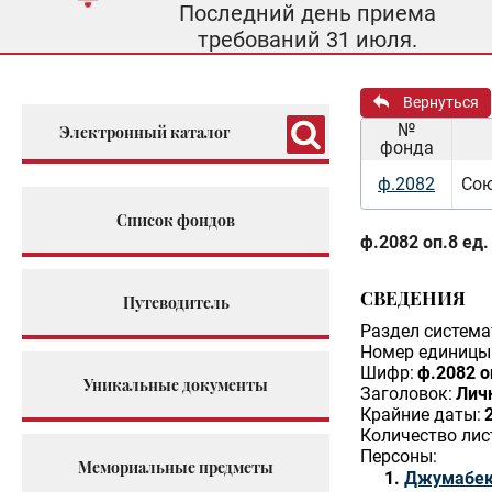
Последний день приема
требований 31 июля.
Вернуться
№
Электронный каталог
фонда
ф.2082
Сою
Список фондов
ф.2082 оп.8 ед.
СВЕДЕНИЯ
Путеводитель
Раздел система
Номер единицы 
Шифр:
ф.2082 о
Уникальные документы
Заголовок:
Лич
Крайние даты:
Количество лис
Персоны:
Мемориальные предметы
Джумабек