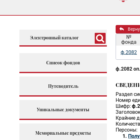
Верну
№
Электронный каталог
фонда
ф.2082
Список фондов
ф.2082 оп.
СВЕДЕН
Путеводитель
Раздел си
Номер еди
Шифр:
ф.2
Уникальные документы
Заголовок
Крайние д
Количеств
Персоны:
Мемориальные предметы
Полу