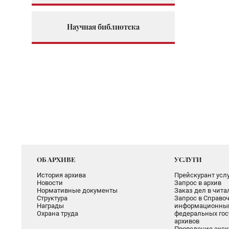
Научная библиотека
ОБ АРХИВЕ
УСЛУГИ
История архива
Прейскурант услу
Новости
Запрос в архив
Нормативные документы
Заказ дел в чит
Структура
Запрос в Справоч
Награды
информационный
Охрана труда
федеральных гос
архивов
Проведение экск