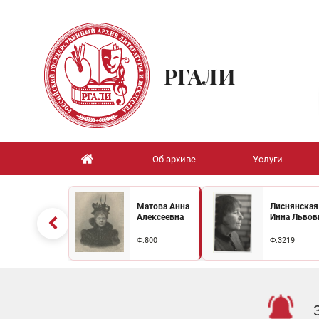
РГАЛИ
Об архиве
Услуги
Матова Анна
Лиснянская
Алексеевна
Инна Львов
Ф.800
Ф.3219