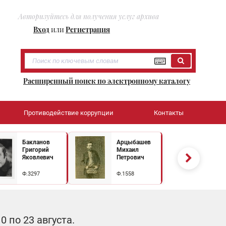
Авторизуйтесь для получения услуг архива
Вход
или
Регистрация
Расширенный поиск по электронному каталогу
Противодействие коррупции
Контакты
Бакланов
Арцыбашев
Григорий
Михаил
Яковлевич
Петрович
Ф.3297
Ф.1558
 по 23 августа.