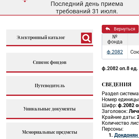
Последний день приема
требований 31 июля.
Вернуться
№
Электронный каталог
фонда
ф.2082
Сою
Список фондов
ф.2082 оп.8 ед.
СВЕДЕНИЯ
Путеводитель
Раздел система
Номер единицы 
Шифр:
ф.2082 о
Уникальные документы
Заголовок:
Лич
Крайние даты:
Количество лис
Персоны:
Мемориальные предметы
Дондонян 