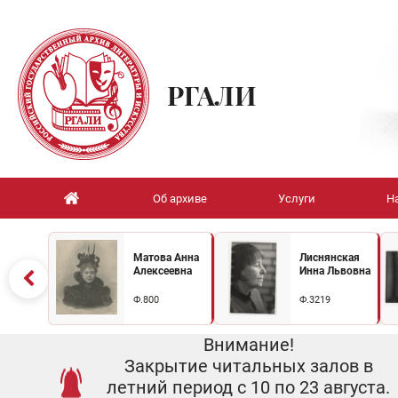
РГАЛИ
Об архиве
Услуги
Н
Матова Анна
Лиснянская
Алексеевна
Инна Львовна
Ф.800
Ф.3219
Внимание!
Закрытие читальных залов в
летний период с 10 по 23 августа.