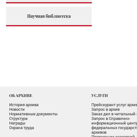
Научная библиотека
ОБ АРХИВЕ
УСЛУГИ
История архива
Прейскурант услуг архи
Новости
Запрос в архив
Нормативные документы
Заказ дел в читальный 
Структура
Запрос в Справочно-
Награды
информационный цент
Охрана труда
федеральных государс
архивов
Проведение экскурсий