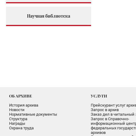
Научная библиотека
ОБ АРХИВЕ
УСЛУГИ
История архива
Прейскурант услуг архи
Новости
Запрос в архив
Нормативные документы
Заказ дел в читальный 
Структура
Запрос в Справочно-
Награды
информационный цент
Охрана труда
федеральных государс
архивов