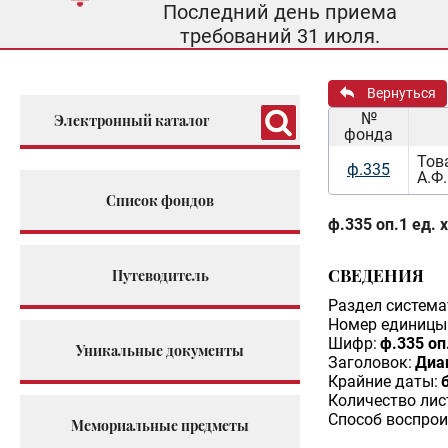
Последний день приема
требований 31 июля.
Вернуться
№
Электронный каталог
фонда
Тов
ф.335
А.Ф.
Список фондов
ф.335 оп.1 ед. 
СВЕДЕНИЯ
Путеводитель
Раздел система
Номер единицы 
Шифр:
ф.335 оп
Уникальные документы
Заголовок:
Диа
Крайние даты:
б
Количество лис
Способ воспрои
Мемориальные предметы