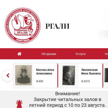
РГАЛИ
Об архиве
Услуги
Н
Матова Анна
Лиснянская
Алексеевна
Инна Львовна
Ф.800
Ф.3219
Внимание!
Закрытие читальных залов в
летний период с 10 по 23 августа.