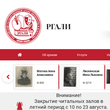
РГАЛИ
Об архиве
Услуги
Н
Матова Анна
Лиснянская
Алексеевна
Инна Львовна
Ф.800
Ф.3219
Внимание!
Закрытие читальных залов в
летний период с 10 по 23 августа.