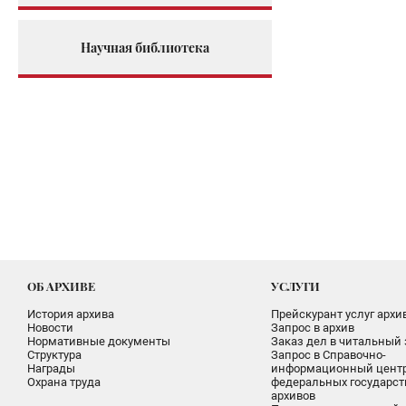
Научная библиотека
ОБ АРХИВЕ
УСЛУГИ
История архива
Прейскурант услуг архи
Новости
Запрос в архив
Нормативные документы
Заказ дел в читальный 
Структура
Запрос в Справочно-
Награды
информационный цент
Охрана труда
федеральных государс
архивов