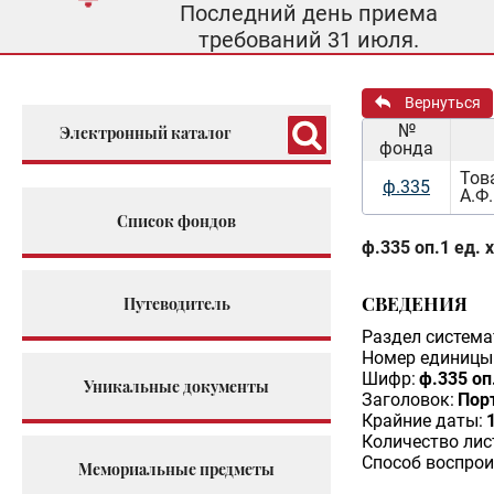
Последний день приема
требований 31 июля.
Вернуться
№
Электронный каталог
фонда
Тов
ф.335
А.Ф.
Список фондов
ф.335 оп.1 ед. 
СВЕДЕНИЯ
Путеводитель
Раздел система
Номер единицы 
Шифр:
ф.335 оп
Уникальные документы
Заголовок:
Порт
Крайние даты:
Количество лис
Способ воспрои
Мемориальные предметы