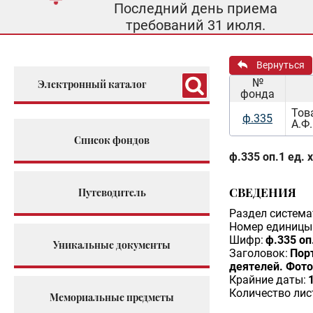
Последний день приема
требований 31 июля.
Вернуться
№
Электронный каталог
фонда
Тов
ф.335
А.Ф.
Список фондов
ф.335 оп.1 ед. 
СВЕДЕНИЯ
Путеводитель
Раздел система
Номер единицы 
Шифр:
ф.335 оп
Уникальные документы
Заголовок:
Порт
деятелей. Фото
Крайние даты:
Количество лис
Мемориальные предметы