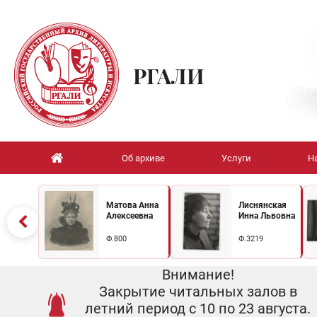
РГАЛИ
Об архиве
Услуги
Н
Матова Анна
Лиснянская
Алексеевна
Инна Львовна
Ф.800
Ф.3219
Внимание!
Закрытие читальных залов в
летний период с 10 по 23 августа.