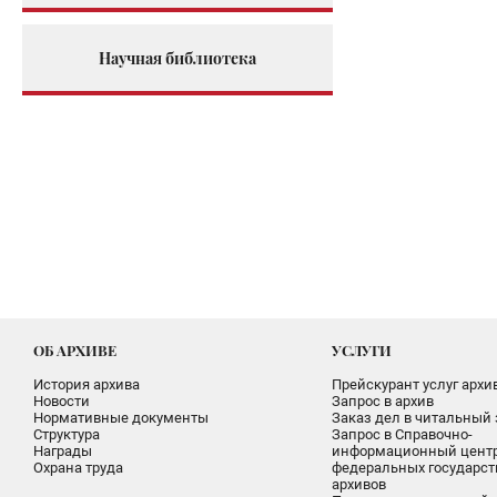
Научная библиотека
ОБ АРХИВЕ
УСЛУГИ
История архива
Прейскурант услуг архи
Новости
Запрос в архив
Нормативные документы
Заказ дел в читальный 
Структура
Запрос в Справочно-
Награды
информационный цент
Охрана труда
федеральных государс
архивов