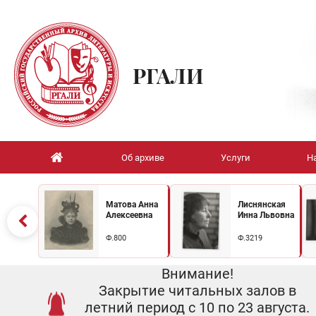
РГАЛИ
Об архиве
Услуги
Н
Матова Анна
Лиснянская
Алексеевна
Инна Львовна
Ф.800
Ф.3219
Внимание!
Закрытие читальных залов в
летний период с 10 по 23 августа.