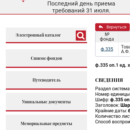
Последний день приема
требований 31 июля.
Вернуться
№
Электронный каталог
фонда
Тов
ф.335
А.Ф.
Список фондов
ф.335 оп.1 ед. 
СВЕДЕНИЯ
Путеводитель
Раздел система
Номер единицы 
Шифр:
ф.335 оп
Уникальные документы
Заголовок:
Шар
Крайние даты:
б
Количество лис
Способ воспрои
Мемориальные предметы