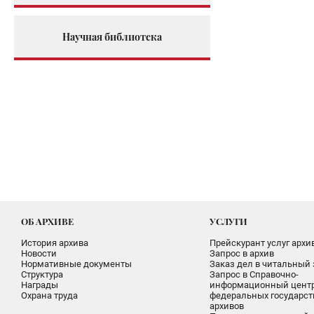
Научная библиотека
ОБ АРХИВЕ
УСЛУГИ
История архива
Прейскурант услуг архи
Новости
Запрос в архив
Нормативные документы
Заказ дел в читальный 
Структура
Запрос в Справочно-
Награды
информационный цент
Охрана труда
федеральных государс
архивов