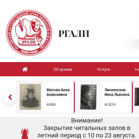
РГАЛИ
Об архиве
Услуги
Н
Матова Анна
Лиснянская
Алексеевна
Инна Львовна
Ф.800
Ф.3219
Внимание!
Закрытие читальных залов в
летний период с 10 по 23 августа.