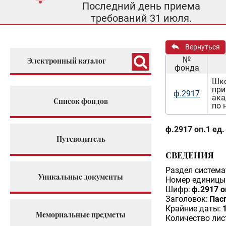
Последний день приема
требований 31 июля.
Вернуться
№
Электронный каталог
фонда
Шко
при
ф.2917
ака
Список фондов
по 
ф.2917 оп.1 ед.
Путеводитель
СВЕДЕНИЯ
Раздел система
Уникальные документы
Номер единицы 
Шифр:
ф.2917 о
Заголовок:
Пас
Крайние даты:
Мемориальные предметы
Количество лис