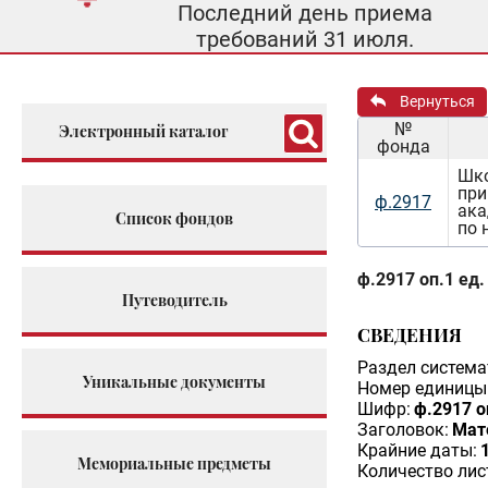
Последний день приема
требований 31 июля.
Вернуться
№
Электронный каталог
фонда
Шко
при
ф.2917
ака
Список фондов
по 
ф.2917 оп.1 ед.
Путеводитель
СВЕДЕНИЯ
Раздел система
Уникальные документы
Номер единицы 
Шифр:
ф.2917 о
Заголовок:
Мат
Крайние даты:
Мемориальные предметы
Количество лис