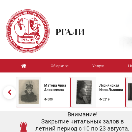
РГАЛИ
Об архиве
Услуги
Н
Матова Анна
Лиснянская
Алексеевна
Инна Львовна
Ф.800
Ф.3219
Внимание!
Закрытие читальных залов в
летний период с 10 по 23 августа.