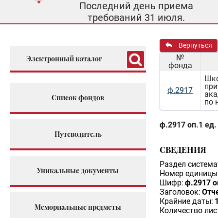
Последний день приема
требований 31 июля.
Вернуться
№
Электронный каталог
фонда
Шко
при
ф.2917
ака
Список фондов
по 
ф.2917 оп.1 ед.
Путеводитель
СВЕДЕНИЯ
Раздел система
Уникальные документы
Номер единицы 
Шифр:
ф.2917 о
Заголовок:
Отче
Крайние даты:
Мемориальные предметы
Количество лис