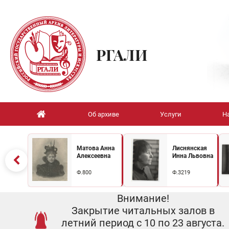
РГАЛИ
Об архиве
Услуги
Н
Матова Анна
Лиснянская
Алексеевна
Инна Львовна
Ф.800
Ф.3219
Внимание!
Закрытие читальных залов в
летний период с 10 по 23 августа.