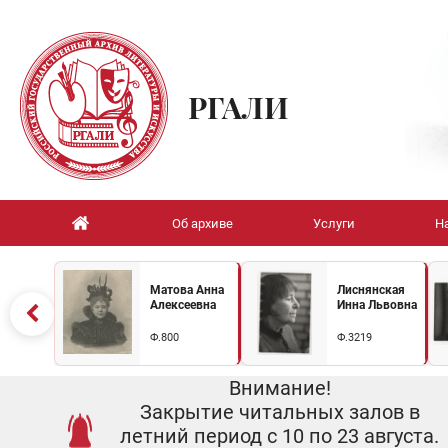
РГАЛИ
Об архиве
Услуги
Н
Матова Анна
Лиснянская
Алексеевна
Инна Львовна
Ф.800
Ф.3219
Внимание!
Закрытие читальных залов в
летний период с 10 по 23 августа.