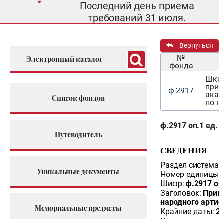
Последний день приема
требований 31 июля.
Вернуться
№
Электронный каталог
фонда
Шко
при
ф.2917
ака
Список фондов
по 
ф.2917 оп.1 ед.
Путеводитель
СВЕДЕНИЯ
Раздел система
Уникальные документы
Номер единицы 
Шифр:
ф.2917 о
Заголовок:
При
народного арти
Мемориальные предметы
Крайние даты: