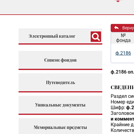
Верну
№
Электронный каталог
фонда
ф.2186
Список фондов
ф.2186 оп.
Путеводитель
СВЕДЕН
Раздел си
Номер еди
Уникальные документы
Шифр:
ф.2
Заголовок
и коммен
Крайние д
Мемориальные предметы
Количеств