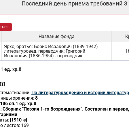
Последний день приема требований 3
ться
Название фонда
К
Ярхо, братья: Борис Исаакович (1889-1942) -
литературовед, переводчик; Григорий
1
Исаакович (1886-1954) - переводчик
1 ед. хр.8
ИЯ
стематизации:
По литературоведению и истории литерату
ницы хранения:
8
186 оп.1 ед. хр.8
:
Сборник "Поэзия 1-го Возрождения". Составлен и перевед
тариями
аты:
[1910-е]
о листов:
169