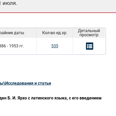
1 июля.
Детальный
райние даты
Кол-во ед.хр.
просмотр
886 - 1953 гг.
535
ры\Исследования и статьи
ен Б. И. Ярхо с латинского языка, с его введением