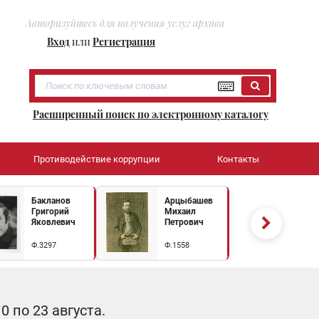
Авторизуйтесь для получения услуг архива
Вход
или
Регистрация
Расширенный поиск по электронному каталогу
Противодействие коррупции
Контакты
Бакланов
Арцыбашев
Григорий
Михаил
Яковлевич
Петрович
Ф.3297
Ф.1558
 по 23 августа.