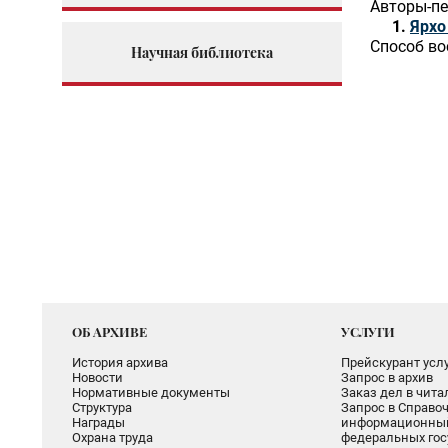
Авторы-пе
Ярхо
Способ во
Научная библиотека
ОБ АРХИВЕ
УСЛУГИ
История архива
Прейскурант услу
Новости
Запрос в архив
Нормативные документы
Заказ дел в чит
Структура
Запрос в Справоч
Награды
информационный
Охрана труда
федеральных гос