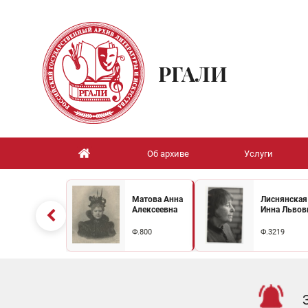
РГАЛИ
Об архиве
Услуги
Матова Анна
Лиснянская
Алексеевна
Инна Львов
Ф.800
Ф.3219