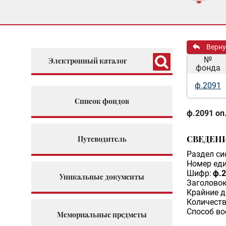
Верну
№
Электронный каталог
фонда
ф.2091
Список фондов
ф.2091 оп.
СВЕДЕН
Путеводитель
Раздел си
Номер еди
Шифр:
ф.2
Уникальные документы
Заголовок
Крайние д
Количеств
Способ во
Мемориальные предметы