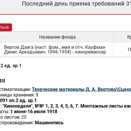
Последний день приема требований 3
ться
Название фонда
К
Вертов Дзига (наст. фам., имя и отч. Кауфман
1
Денис Аркадьевич; 1896-1954) - кинорежиссер
2 ед. хр.1
ИЯ
стематизации:
Творческие материалы Д. А. Вертова\Сцен
ницы хранения:
1
091 оп.2 ед. хр.1
:
"Кинонеделя", №№ 1, 2, 3, 4, 5, 6, 7. Монтажные листы
аты:
1 июня-16 июля 1918
о листов:
20
спроизведения:
Машинопись